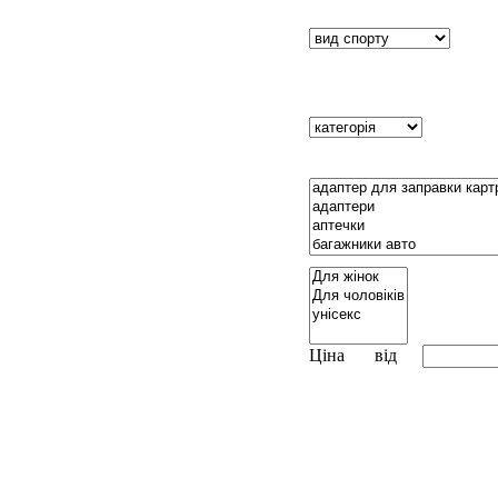
Ціна
від