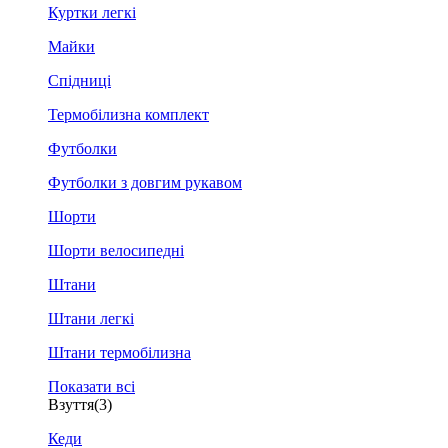
Куртки легкі
Майки
Спідниці
Термобілизна комплект
Футболки
Футболки з довгим рукавом
Шорти
Шорти велосипедні
Штани
Штани легкі
Штани термобілизна
Показати всі
Взуття
(3)
Кеди