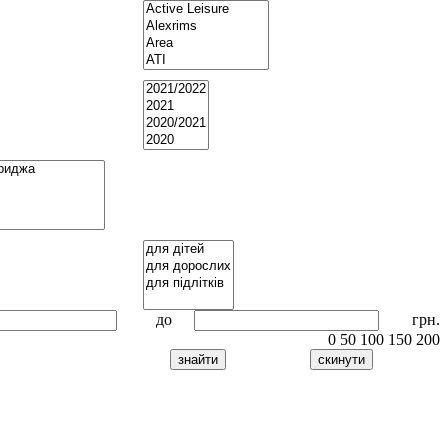
до
грн.
0
50
100
150
200