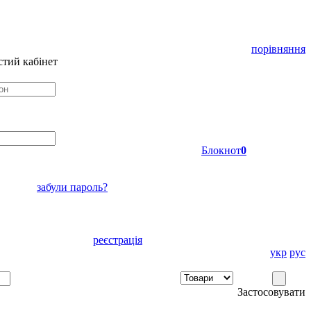
порівняння
тий кабінет
Блокнот
0
забули пароль?
реєстрація
укр
рус
Застосовувати