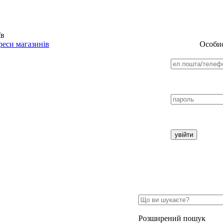
їв
еси магазинів
Особис
Розширений пошук