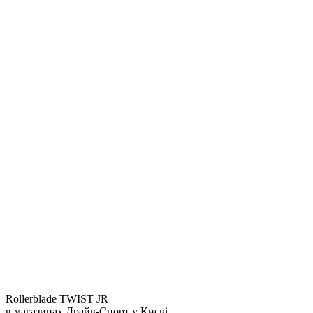
Rollerblade TWIST JR
в магазинах Драйв-Спорт
у Києві