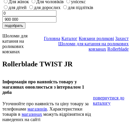
Для жінок
Для чоловіків
унісекс
для дітей
для дорослих
для підлітків
Шоломи для
Головна
Каталог
Ковзани роликові
Захист
катання на
Шоломи для катання на роликових
роликових
ковзанах
Rollerblade
ковзанах
Rollerblade TWIST JR
Інформація про наявність товару у
магазинах оновлюється з інтервалом 1
доба
повернутися до
каталогу
Уточнюйте про наявність та ціну товару за
телефонами
магазинів
. Характеристики
товарів в
магазинах
можуть відрізнятися від
наведених на сайті