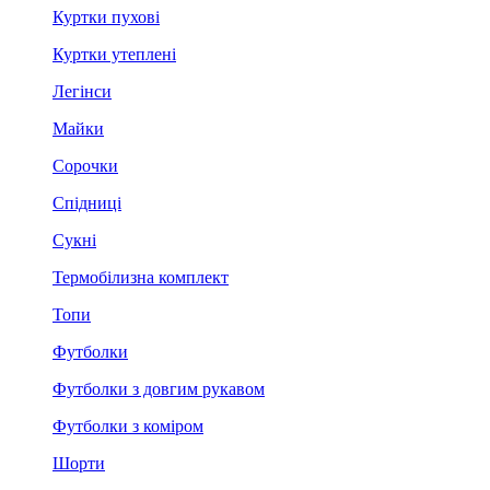
Куртки пухові
Куртки утеплені
Легінси
Майки
Сорочки
Спідниці
Сукні
Термобілизна комплект
Топи
Футболки
Футболки з довгим рукавом
Футболки з коміром
Шорти