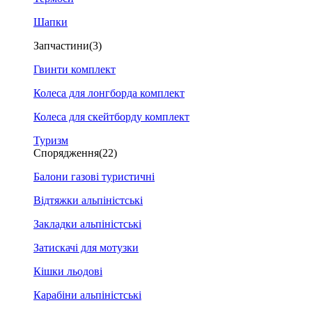
Шапки
Запчастини
(3)
Гвинти комплект
Колеса для лонгборда комплект
Колеса для скейтборду комплект
Туризм
Спорядження
(22)
Балони газові туристичні
Відтяжки альпіністські
Закладки альпіністські
Затискачі для мотузки
Кішки льодові
Карабіни альпіністські