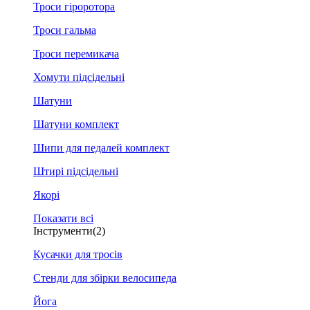
Троси гіроротора
Троси гальма
Троси перемикача
Хомути підсідельні
Шатуни
Шатуни комплект
Шипи для педалей комплект
Штирі підсідельні
Якорі
Показати всі
Інструменти
(2)
Кусачки для тросів
Стенди для збірки велосипеда
Йога