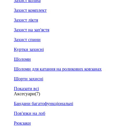
Захист коліна
Захист комплект
Захист ліктя
Захист на зап'ястя
Захист спини
Куртки захисні
Шоломи
Шоломи для катання на роликових ковзанах
Шорти захисні
Показати всі
Аксесуари
(7)
Бандани багатофункціональні
Пов'язки на лоб
Рюкзаки