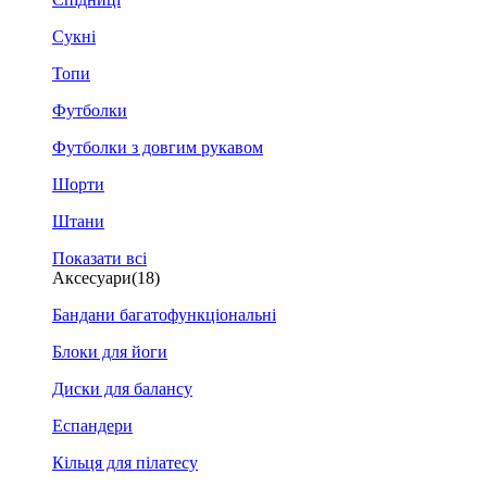
Сукні
Топи
Футболки
Футболки з довгим рукавом
Шорти
Штани
Показати всі
Аксесуари
(18)
Бандани багатофункціональні
Блоки для йоги
Диски для балансу
Еспандери
Кільця для пілатесу