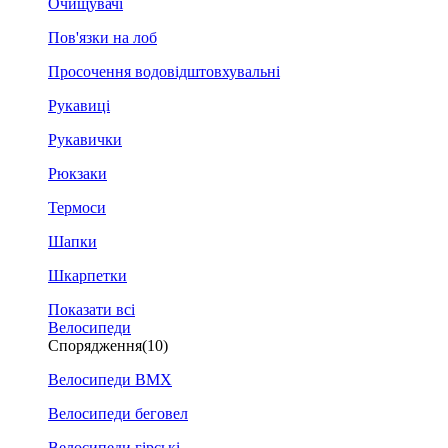
Очищувачі
Пов'язки на лоб
Просочення водовідштовхувальні
Рукавиці
Рукавички
Рюкзаки
Термоси
Шапки
Шкарпетки
Показати всі
Велосипеди
Спорядження
(10)
Велосипеди BMX
Велосипеди беговел
Велосипеди гірські