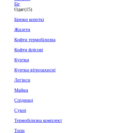
Біг
Одяг
(15)
Брюки короткі
Жилети
Кофти термобілизна
Кофти флісові
Куртки
Куртки вітрозахисні
Легінси
Майки
Спідниці
Сукні
Термобілизна комплект
Топи