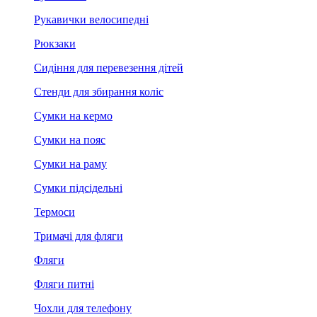
Рукавички велосипедні
Рюкзаки
Сидіння для перевезення дітей
Стенди для збирання коліс
Сумки на кермо
Сумки на пояс
Сумки на раму
Сумки підсідельні
Термоси
Тримачі для фляги
Фляги
Фляги питні
Чохли для телефону