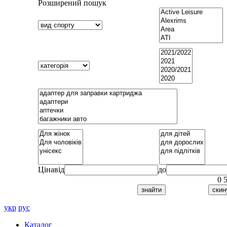
Розширений пошук
Ціна
від
до
0
укр
рус
Каталог