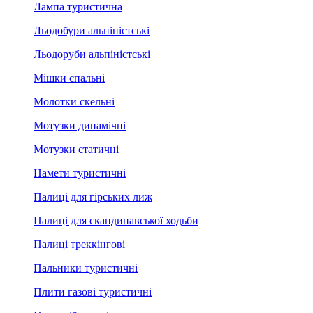
Лампа туристична
Льодобури альпіністські
Льодоруби альпіністські
Мішки спальні
Молотки скельні
Мотузки динамічні
Мотузки статичні
Намети туристичні
Палиці для гірських лиж
Палиці для скандинавської ходьби
Палиці треккінгові
Пальники туристичні
Плити газові туристичні