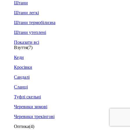
Штани
Штани легкі
Штани термобілизна
Штани утеплені
Показати всі
Взуття
(7)
Кеди
Кросівки
Сандалі
Сланці
Туфлі скельні
Черевики зимові
Черевики трекінгові
Оптика
(4)