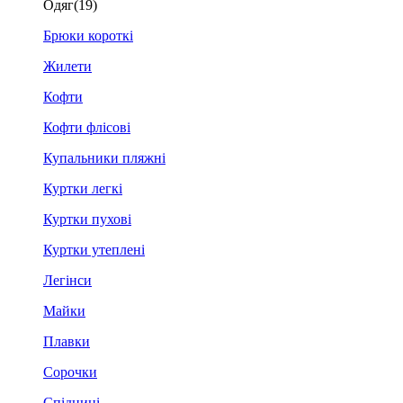
Одяг
(19)
Брюки короткі
Жилети
Кофти
Кофти флісові
Купальники пляжні
Куртки легкі
Куртки пухові
Куртки утеплені
Легінси
Майки
Плавки
Сорочки
Спідниці