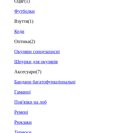
Одяг
(1)
Футболки
Взуття
(1)
Кеди
Оптика
(2)
Окуляри сонцезахисні
Шнурки для окулярів
Аксесуари
(7)
Бандани багатофункціональні
Гаманці
Пов'язки на лоб
Ремені
Рюкзаки
Термоси