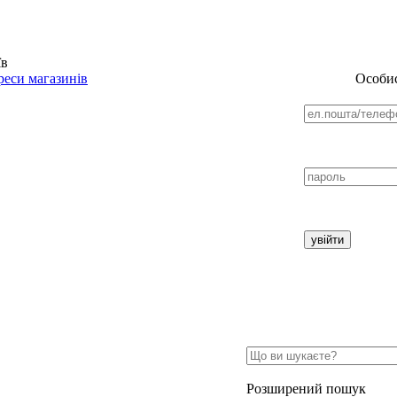
їв
еси магазинів
Особис
Розширений пошук