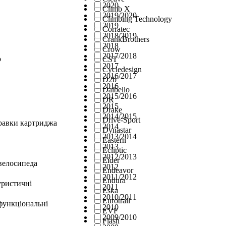
2020
Climb X
2019/2020
Climbing Technology
2019
Corratec
2018/2019
CrankBrothers
2018
Crow
2017/2018
о
CST
2017
Cycledesign
2016/2017
D2b
2016
Dalbello
2015/2016
DR
2015
Drake
2014/2015
Drive-Sport
правки картриджа
2014
Dynastar
2013/2014
Eastern
2013
Ecliptic
2012/2013
Eider
велосипеда
2012
Endeavor
2011/2012
Endura
уристичні
2011
Eska
2010/2011
Eurotrail
функціональні
2010
EVF
2009/2010
Flash