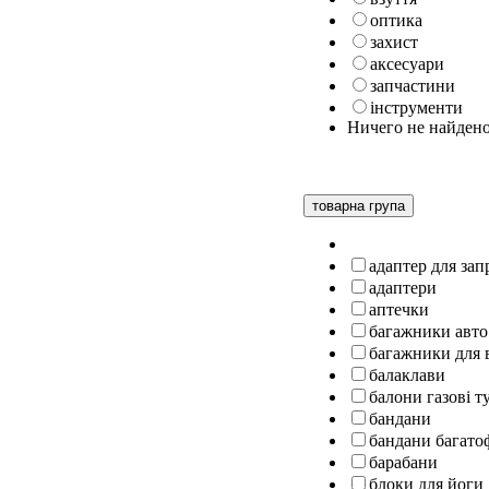
оптика
захист
аксесуари
запчастини
інструменти
Ничего не найден
товарна група
адаптер для за
адаптери
аптечки
багажники авто
багажники для 
балаклави
балони газові т
бандани
бандани багато
барабани
блоки для йоги