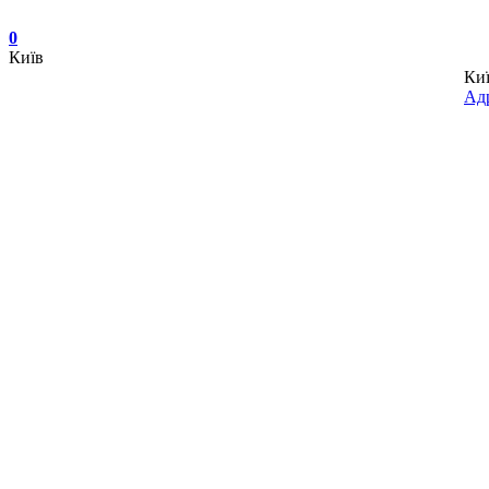
0
Київ
Ки
Адр