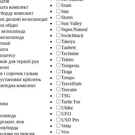
катів
Sram
ката комплект
Star
йтборду комплект
Storm
ні дискові велосипедні
Sun Valley
ні обідні
Super.Natural
і велосипеда
Switchback
 велосипеда
Takeya
нтний
Taubert
йоги
Technine
ілатесу
Tektro
ків для терапії рук
Tempesta
нтні
Tioga
в і сорочок гальма
Torspo
 установки кріплень
TravelSafe
сипедна комплект
Truvativ
TSG
Turtle Fur
изна
Ubike
UFO
осипеда
USD Pro
ірських лиж
Vetta
сноуборда
Vox
шолома на рюкзак