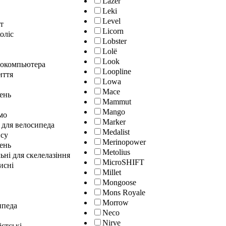
Lazer
Leki
Level
т
Licorn
оліс
Lobster
Lolё
Look
локомпьютера
Loopline
иття
Lowa
Mace
лень
Mammut
Mango
мо
Marker
 для велосипеда
Medalist
нсу
Merinopower
ень
Metolius
ні для скелелазіння
MicroSHIFT
исні
Millet
Mongoose
Mons Royale
Morrow
ипеда
Neco
Nirve
істські