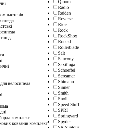
Qloom
чні
Radio
Raiden
окомпьютерів
Reverse
осипеда
Ride
істські
Rock
лосипеда
RockShox
сипеда
Roeckl
Rollerblade
Salt
ги
Saucony
ні
Saxifraga
ичні
Schoeffel
Screamer
Shimano
 для велосипеда
Sinner
Smith
ві
Snoli
Speed Stuff
лома
SPRI
дні
Springyard
гборда комплект
Spyder
кових ковзанів комплект
SR Suntour