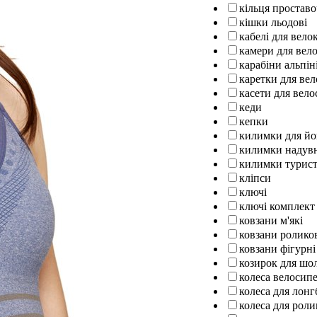
кільця проставо
кішки льодові
кабелі для вел
камери для вел
карабіни альпін
каретки для ве
касети для вело
кеди
кепки
килимки для йо
килимки надув
килимки турист
кліпси
ключі
ключі комплект
ковзани м'які
ковзани ролико
ковзани фігурні
козирок для шо
колеса велосипе
колеса для лон
колеса для роли