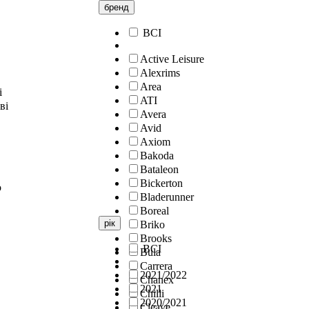
бренд
ВСІ
Active Leisure
Alexrims
Area
і
ATI
ві
Avera
Avid
Axiom
Bakoda
Bataleon
Bickerton
о
Bladerunner
Boreal
рік
Briko
Brooks
ВСІ
Bula
Carrera
2021/2022
Chanex
2021
Chilli
2020/2021
Cleave