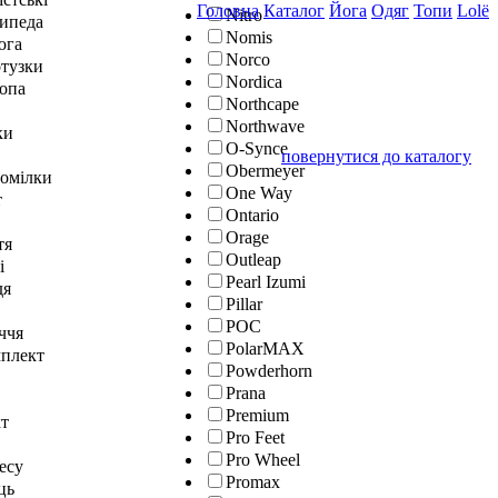
Головна
Каталог
Йога
Одяг
Топи
Lolё
Nitro
сипеда
Nomis
юга
Norco
отузки
Nordica
топа
Northcape
Northwave
ки
O-Synce
повернутися до каталогу
Obermeyer
гомілки
One Way
т
Ontario
Orage
тя
Outleap
і
Pearl Izumi
дя
Pillar
POC
ччя
PolarMAX
мплект
Powderhorn
Prana
Premium
кт
Pro Feet
Pro Wheel
тесу
Promax
ць