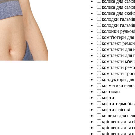
колеса для само
колеса для само
колеса для ске
колодки гальмів
колодки гальмів
колонки рульов
комп'ютери для
комплект ремо
комплекти для 
комплекти для п
комплекти м'ячи
комплекти ремо
комплекти тросі
кондуктори для
косметика вело
костюми
кофти
кофти термобіл
кофти флісові
кошики для вел
кріплення для г
кріплення для 
кріплення для 