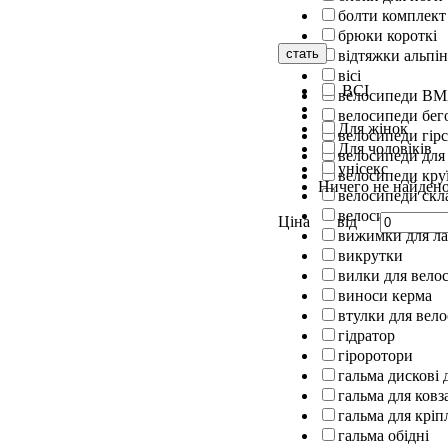
болти комплект
брюки короткі
стать
відтяжки альпін
вісі
ВСІ
велосипеди B
велосипеди бег
Для жінок
велосипеди гірс
Для чоловіків
велосипеди для
унісекс
велосипеди кру
Ничего не найден
велосипеди скл
велосипеди шос
Ціна
від
вижимки для л
викрутки
вилки для вело
виноси керма
втулки для вел
гідратор
гіроротори
гальма дискові 
гальма для ковз
гальма для кріп
гальма обідні