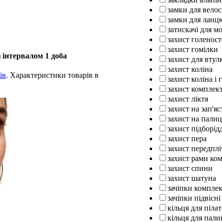
замки для вело
замки для ланц
затискачі для м
захист голенос
захист гомілки
 інтервалом 1 доба
захист для втул
захист коліна
ів
. Характеристики товарів в
захист коліна і 
захист комплек
захист ліктя
захист на зап'яс
захист на палиц
захист підборід
захист пера
захист передплі
захист рами ко
захист спини
захист шатуна
зачіпки компле
зачіпки підвісні
кільця для піла
кільця для пали