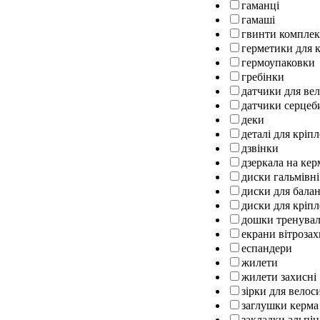
гаманці
гамаші
гвинти комплек
герметики для к
гермоупаковки
гребінки
датчики для ве
датчики серцеб
деки
деталі для кріп
дзвінки
дзеркала на кер
диски гальмівні
диски для бала
диски для кріпл
дошки тренуваль
екрани вітрозах
еспандери
жилети
жилети захисні
зірки для велос
заглушки керма
закладки альпін