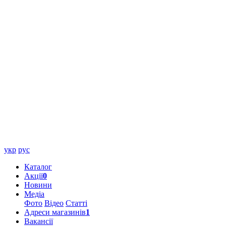
укр
рус
Каталог
Акції
0
Новини
Медіа
Фото
Відео
Статті
Адреси магазинів
1
Вакансії