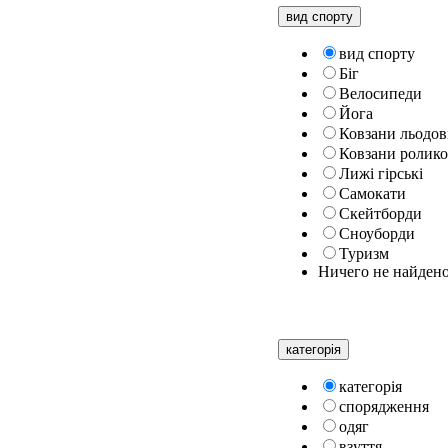
вид спорту
вид спорту
Біг
Велосипеди
Йога
Ковзани льодов
Ковзани ролико
Лижі гірські
Самокати
Скейтборди
Сноуборди
Туризм
Ничего не найден
категорiя
категорiя
спорядження
одяг
взуття