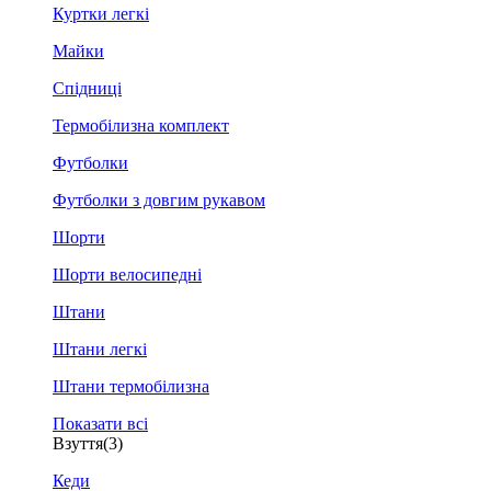
Куртки легкі
Майки
Спідниці
Термобілизна комплект
Футболки
Футболки з довгим рукавом
Шорти
Шорти велосипедні
Штани
Штани легкі
Штани термобілизна
Показати всі
Взуття
(3)
Кеди