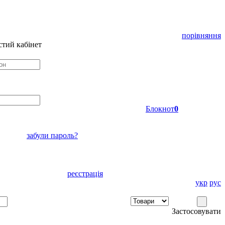
порівняння
тий кабінет
Блокнот
0
забули пароль?
реєстрація
укр
рус
Застосовувати