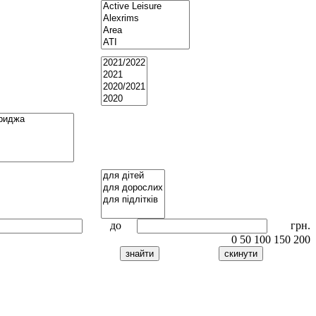
до
грн.
0
50
100
150
200