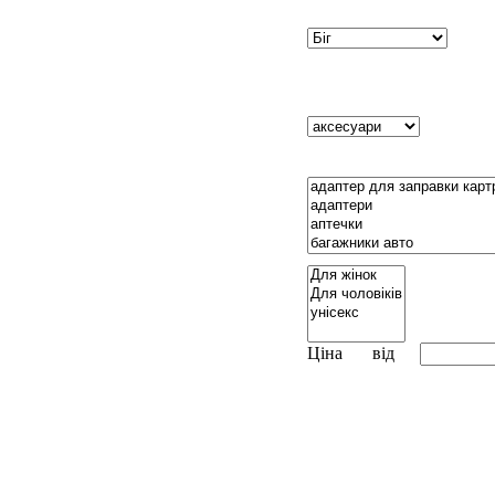
Ціна
від