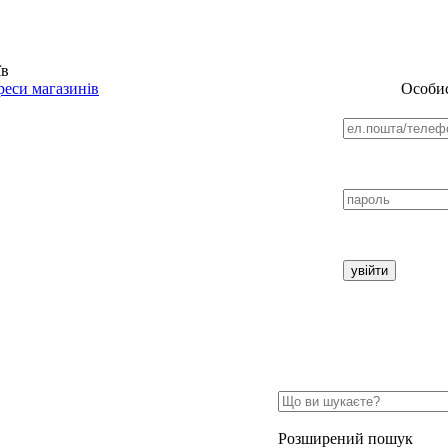
їв
еси магазинів
Особис
Розширений пошук