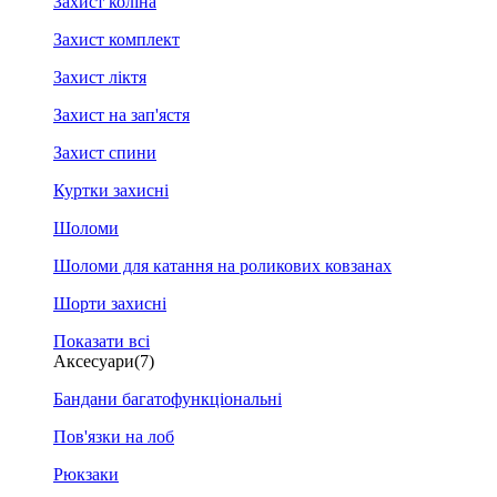
Захист коліна
Захист комплект
Захист ліктя
Захист на зап'ястя
Захист спини
Куртки захисні
Шоломи
Шоломи для катання на роликових ковзанах
Шорти захисні
Показати всі
Аксесуари
(7)
Бандани багатофункціональні
Пов'язки на лоб
Рюкзаки