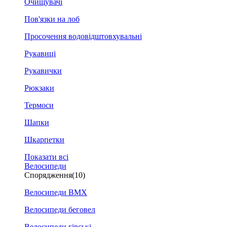
Очищувачі
Пов'язки на лоб
Просочення водовідштовхувальні
Рукавиці
Рукавички
Рюкзаки
Термоси
Шапки
Шкарпетки
Показати всі
Велосипеди
Спорядження
(10)
Велосипеди BMX
Велосипеди беговел
Велосипеди гірські