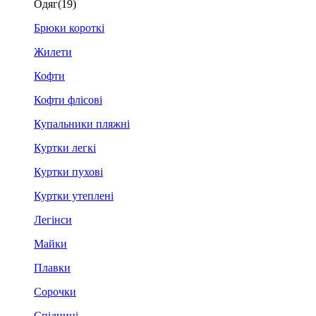
Одяг
(19)
Брюки короткі
Жилети
Кофти
Кофти флісові
Купальники пляжні
Куртки легкі
Куртки пухові
Куртки утеплені
Легінси
Майки
Плавки
Сорочки
Спідниці