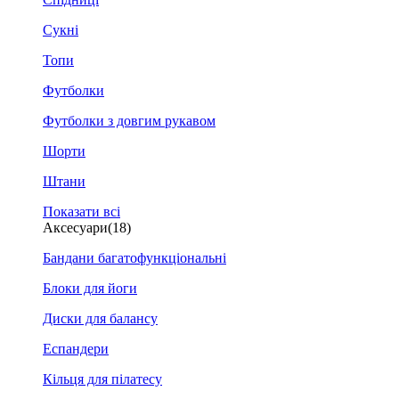
Сукні
Топи
Футболки
Футболки з довгим рукавом
Шорти
Штани
Показати всі
Аксесуари
(18)
Бандани багатофункціональні
Блоки для йоги
Диски для балансу
Еспандери
Кільця для пілатесу