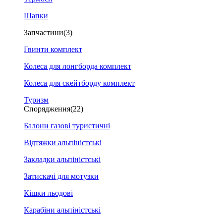
Шапки
Запчастини
(3)
Гвинти комплект
Колеса для лонгборда комплект
Колеса для скейтборду комплект
Туризм
Спорядження
(22)
Балони газові туристичні
Відтяжки альпіністські
Закладки альпіністські
Затискачі для мотузки
Кішки льодові
Карабіни альпіністські