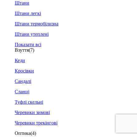
Штани
Штани легкі
Штани термобілизна
Штани утеплені
Показати всі
Взуття
(7)
Кеди
Кросівки
Сандалі
Сланці
Туфлі скельні
Черевики зимові
Черевики трекінгові
Оптика
(4)