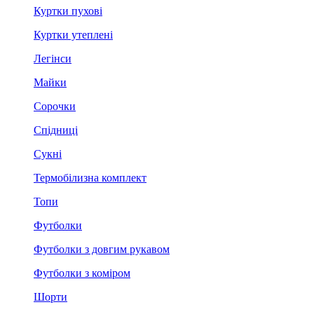
Куртки пухові
Куртки утеплені
Легінси
Майки
Сорочки
Спідниці
Сукні
Термобілизна комплект
Топи
Футболки
Футболки з довгим рукавом
Футболки з коміром
Шорти