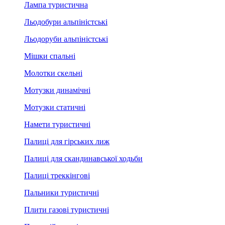
Лампа туристична
Льодобури альпіністські
Льодоруби альпіністські
Мішки спальні
Молотки скельні
Мотузки динамічні
Мотузки статичні
Намети туристичні
Палиці для гірських лиж
Палиці для скандинавської ходьби
Палиці треккінгові
Пальники туристичні
Плити газові туристичні