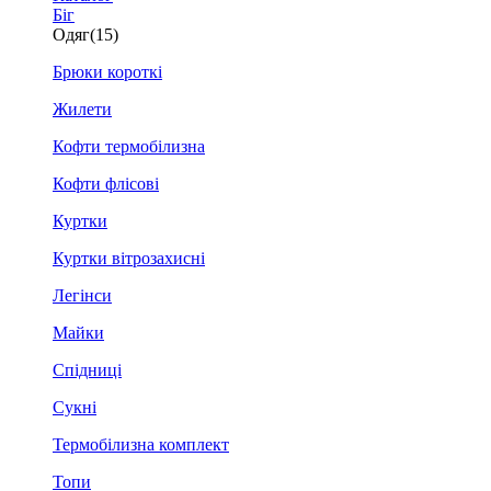
Біг
Одяг
(15)
Брюки короткі
Жилети
Кофти термобілизна
Кофти флісові
Куртки
Куртки вітрозахисні
Легінси
Майки
Спідниці
Сукні
Термобілизна комплект
Топи