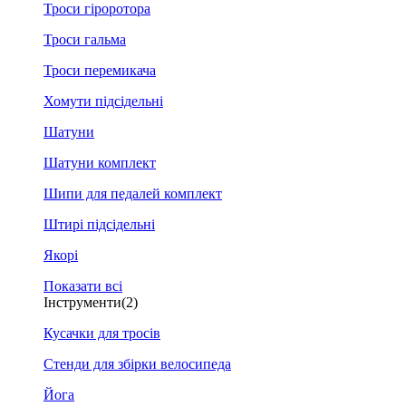
Троси гіроротора
Троси гальма
Троси перемикача
Хомути підсідельні
Шатуни
Шатуни комплект
Шипи для педалей комплект
Штирі підсідельні
Якорі
Показати всі
Інструменти
(2)
Кусачки для тросів
Стенди для збірки велосипеда
Йога