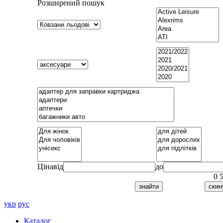
Розширений пошук
Ціна
від
до
0
укр
рус
Каталог