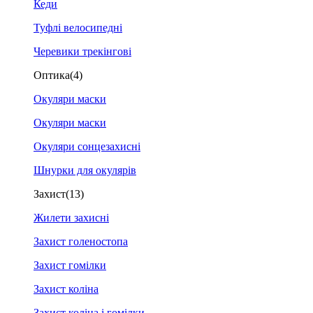
Кеди
Туфлі велосипедні
Черевики трекінгові
Оптика
(4)
Окуляри маски
Окуляри маски
Окуляри сонцезахисні
Шнурки для окулярів
Захист
(13)
Жилети захисні
Захист голеностопа
Захист гомілки
Захист коліна
Захист коліна і гомілки