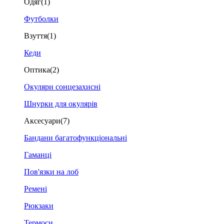
Одяг
(1)
Футболки
Взуття
(1)
Кеди
Оптика
(2)
Окуляри сонцезахисні
Шнурки для окулярів
Аксесуари
(7)
Бандани багатофункціональні
Гаманці
Пов'язки на лоб
Ремені
Рюкзаки
Термоси