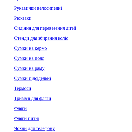
Рукавички велосипедні
Рюкзаки
Сидіння для перевезення дітей
Стенди для збирання коліс
Сумки на кермо
Сумки на пояс
Сумки на раму
Сумки підсідельні
Термоси
Тримачі для фляги
Фляги
Фляги питні
Чохли для телефону