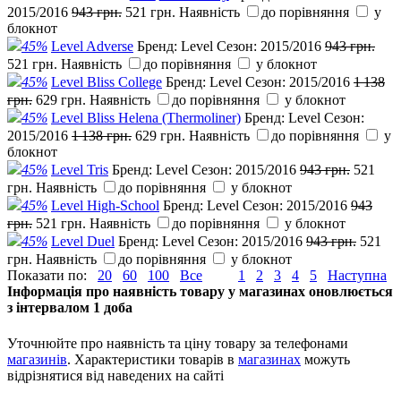
2015/2016
943 грн.
521 грн.
Наявність
до порівняння
у
блокнот
45%
Level Adverse
Бренд:
Level
Сезон:
2015/2016
943 грн.
521 грн.
Наявність
до порівняння
у блокнот
45%
Level Bliss College
Бренд:
Level
Сезон:
2015/2016
1 138
грн.
629 грн.
Наявність
до порівняння
у блокнот
45%
Level Bliss Helena (Thermoliner)
Бренд:
Level
Сезон:
2015/2016
1 138 грн.
629 грн.
Наявність
до порівняння
у
блокнот
45%
Level Tris
Бренд:
Level
Сезон:
2015/2016
943 грн.
521
грн.
Наявність
до порівняння
у блокнот
45%
Level High-School
Бренд:
Level
Сезон:
2015/2016
943
грн.
521 грн.
Наявність
до порівняння
у блокнот
45%
Level Duel
Бренд:
Level
Сезон:
2015/2016
943 грн.
521
грн.
Наявність
до порівняння
у блокнот
Показати по:
20
60
100
Все
1
2
3
4
5
Наступна
Інформація про наявність товару у магазинах оновлюється
з інтервалом 1 доба
Уточнюйте про наявність та ціну товару за телефонами
магазинів
. Характеристики товарів в
магазинах
можуть
відрізнятися від наведених на сайті