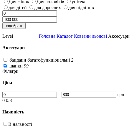
Для жінок
Для чоловіків
унісекс
для дітей
для дорослих
для підлітків
Level
Головна
Каталог
Ковзани льодові
Аксесуари
Аксесуари
бандани багатофункціональні
2
шапки
99
Фільтри
Ціна
—
грн.
0
0.8
Наявність
В наявності