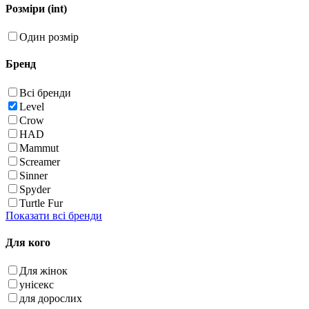
Розміри (int)
Один розмір
Бренд
Всі бренди
Level
Crow
HAD
Mammut
Screamer
Sinner
Spyder
Turtle Fur
Показати всі бренди
Для кого
Для жінок
унісекс
для дорослих