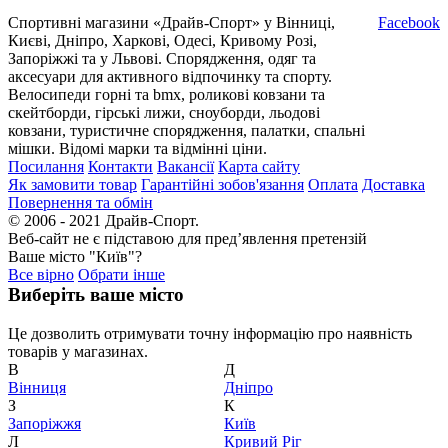
Спортивні магазини «Драйв-Спорт» у Вінниці,
Facebook
Києві, Дніпро, Харкові, Одесі, Кривому Розі,
Запоріжжі та у Львові. Спорядження, одяг та
аксесуари для активного відпочинку та спорту.
Велосипеди горні та bmx, роликові ковзани та
скейтборди, гірські лижи, сноуборди, льодові
ковзани, туристичне спорядження, палатки, спальні
мішки. Відомі марки та відмінні ціни.
Посилання
Контакти
Вакансії
Карта сайту
Як замовити товар
Гарантійні зобов'язання
Оплата
Доставка
Повернення та обмін
© 2006 - 2021 Драйв-Спорт.
Веб-сайт не є підставою для пред’явлення претензій
Ваше місто "Київ"?
Все вірно
Обрати інше
Виберіть ваше місто
Це дозволить отримувати точну інформацію про наявність
товарів у магазинах.
В
Д
Вiнниця
Дніпро
З
К
Запоріжжя
Київ
Л
Кривий Ріг