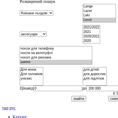
Розширений пошук
Ціна
від
до
0
укр
рус
Каталог