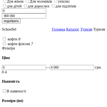
Для жінок
Для чоловіків
унісекс
для дітей
для дорослих
для підлітків
Schoeffel
Головна
Каталог
Туризм
Туризм
кофти
8
кофти флісові
7
Фільтри
Ціна
—
грн.
0
4
Наявність
В наявності
Розміри (int)