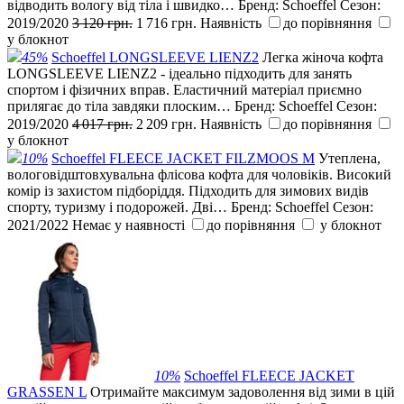
відводить вологу від тіла і швидко…
Бренд:
Schoeffel
Сезон:
2019/2020
3 120 грн.
1 716 грн.
Наявність
до порівняння
у блокнот
45%
Schoeffel LONGSLEEVE LIENZ2
Легка жіноча кофта
LONGSLEEVE LIENZ2 - ідеально підходить для занять
спортом і фізичних вправ. Еластичний матеріал приємно
прилягає до тіла завдяки плоским…
Бренд:
Schoeffel
Сезон:
2019/2020
4 017 грн.
2 209 грн.
Наявність
до порівняння
у блокнот
10%
Schoeffel FLEECE JACKET FILZMOOS M
Утеплена,
вологовідштовхувальна флісова кофта для чоловіків. Високий
комір із захистом підборіддя. Підходить для зимових видів
спорту, туризму і подорожей. Дві…
Бренд:
Schoeffel
Сезон:
2021/2022
Немає у наявності
до порівняння
у блокнот
10%
Schoeffel FLEECE JACKET
GRASSEN L
Отримайте максимум задоволення від зими в цій