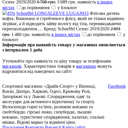
Сезон:
2019/2020
6 708 грн.
3 689 грн.
наявність
в інших
містах
до порівняння
у блокнот
45%
Schoeffel LONGSLEEVE LUGANO3
Флісова дитяча
кофта. Виконана зі стрейчевого флісу, який не тільки відмінно
зігріває, а й відводить зайву вологу від тіла, перешкоджаючи
переохолодження.…
Бренд:
Schoeffel
Сезон:
2019/2020
2 691
грн.
1 480 грн.
наявність
в інших містах
до порівняння
у
блокнот
Інформація про наявність товару у магазинах оновлюється
з інтервалом 1 доба
Уточнюйте про наявність та ціну товару за телефонами
магазинів
. Характеристики товарів в
магазинах
можуть
відрізнятися від наведених на сайті
Спортивні магазини «Драйв-Спорт» у Вінниці,
Facebook
Києві, Дніпро, Харкові, Одесі, Кривому Розі,
Запоріжжі та у Львові. Спорядження, одяг та
аксесуари для активного відпочинку та спорту.
Велосипеди горні та bmx, роликові ковзани та
скейтборди, гірські лижи, сноуборди, льодові
ковзани, туристичне спорядження, палатки, спальні
мішки. Відомі марки та відмінні ціни.
Посилання
Контакти
Вакансії
Карта сайту