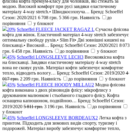
флісова кофта преміум-класу для чоловіків, які стежать за
модою. Високий комфорт при русі завдяки еластичному
матеріалу 4-way stretch.• Швидкосохнуча…
Бренд:
Schoeffel
Сезон:
2020/2021
6 708 грн.
5 366 грн.
Наявність
до
порівняння
у блокнот
20%
Schoeffel FLEECE JACKET RAGAZ L
Сучасна флісова
кофта для жінок. Еластичний матеріал 4-way stretch забезпечує
оптимальну свободу рухів.• Slim Fit• Дві зовнішні кишені на
блискавці.• Високий…
Бренд:
Schoeffel
Сезон:
2020/2021
8 073
грн.
6 458 грн.
Наявність
до порівняння
у блокнот
45%
Schoeffel LONGSLEEVE LECH3
Високоякісна кофта
на блискавці. Завдяки еластичному матеріалу 4-way stretch
вона не сковує рухів. Матеріал кофти забезпечує комфортне
тепло, відводить вологу…
Бренд:
Schoeffel
Сезон:
2019/2020
4
017 грн.
2 209 грн.
Наявність
до порівняння
у блокнот
45%
Schoeffel FLEECE HOODY MILLAU2
Модна флісова
кофта виконана з двох різновидів флісу: мікрофлису з
друкованим малюнком і стьобаного гладкого флісу. Кофта
оснащена капюшоном, подвійною…
Бренд:
Schoeffel
Сезон:
2019/2020
5 811 грн.
3 196 грн.
Наявність
до порівняння
у блокнот
45%
Schoeffel LONGSLEEVE BORDEAUX2
Легка кофта з
принтом. Підходить для зимових видів спорту, туризму і
подорожей. Матеріал виробу забезпечує комфортне тепло,