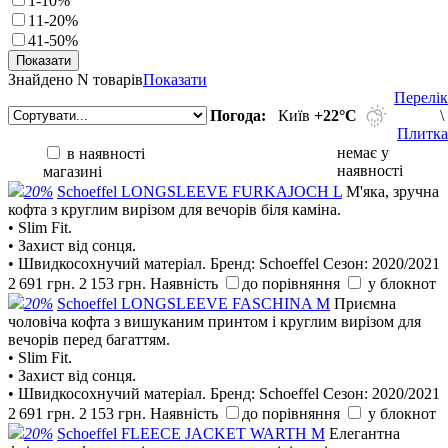
1-10%
11-20%
41-50%
Знайдено
N товарів
Показати
Перелік
Погода:
Київ
+22°С
\
Плитка
немає у
в наявності
наявності
магазині
20%
Schoeffel LONGSLEEVE FURKAJOCH L
М'яка, зручна
кофта з круглим вирізом для вечорів біля каміна.
• Slim Fit.
• Захист від сонця.
• Швидкосохнучий матеріал.
Бренд:
Schoeffel
Сезон:
2020/2021
2 691 грн.
2 153 грн.
Наявність
до порівняння
у блокнот
20%
Schoeffel LONGSLEEVE FASCHINA M
Приємна
чоловіча кофта з вишуканим принтом і круглим вирізом для
вечорів перед багаттям.
• Slim Fit.
• Захист від сонця.
• Швидкосохнучий матеріал.
Бренд:
Schoeffel
Сезон:
2020/2021
2 691 грн.
2 153 грн.
Наявність
до порівняння
у блокнот
20%
Schoeffel FLEECE JACKET WARTH M
Елегантна