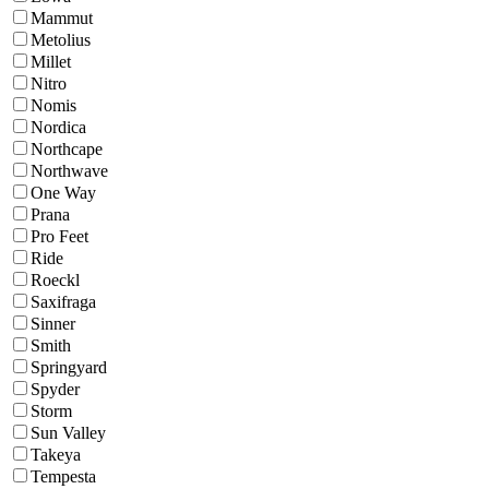
Mammut
Metolius
Millet
Nitro
Nomis
Nordica
Northcape
Northwave
One Way
Prana
Pro Feet
Ride
Roeckl
Saxifraga
Sinner
Smith
Springyard
Spyder
Storm
Sun Valley
Takeya
Tempesta