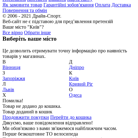
Як замовити товар
Гарантійні зобов'язання
Оплата
Доставка
Повернення та обмін
© 2006 - 2021 Драйв-Спорт.
Веб-сайт не є підставою для пред’явлення претензій
Ваше місто "Київ"?
Все вірно
Обрати інше
Виберіть ваше місто
Це дозволить отримувати точну інформацію про наявність
товарів у магазинах.
В
Д
Вiнниця
Дніпро
З
К
Запоріжжя
Київ
Л
Кривий Ріг
Львів
О
Х
Одеса
Помилка!
Товар не додано до кошика.
Товар доданий в кошик
Продовжити покупки
Перейти до кошика
Дякуємо, ваше повідомлення відправлено!
Ми обов'язково з вами зв'яжемося найближчим часом.
Перше безкоштовне ТО велосипеда