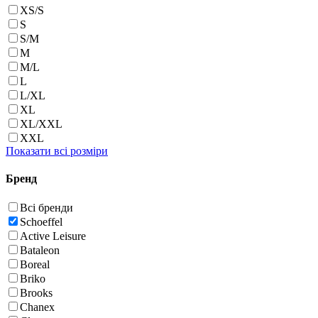
XS/S
S
S/M
M
M/L
L
L/XL
XL
XL/XXL
XXL
Показати всі розміри
Бренд
Всі бренди
Schoeffel
Active Leisure
Bataleon
Boreal
Briko
Brooks
Chanex