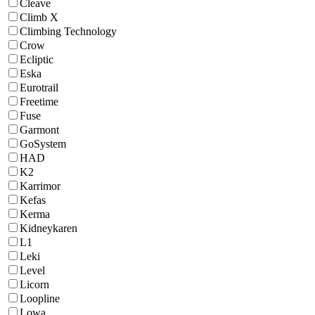
Cleave
Climb X
Climbing Technology
Crow
Ecliptic
Eska
Eurotrail
Freetime
Fuse
Garmont
GoSystem
HAD
K2
Karrimor
Kefas
Kerma
Kidneykaren
L1
Leki
Level
Licorn
Loopline
Lowa