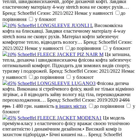
теплій, швидковисихаючій, добре дихаючій кофті. Завдяки
еластичному матеріалу 4-way stretch вона не сковує рухів.…
Бренд:
Schoeffel
Сезон:
2021/2022
Немає у наявності
до
порівняння
у блокнот
10%
Schoeffel LONGSLEEVE JUONLI L
Високоякісна
кофта на блискавці. Завдяки еластичному матеріалу 4-way
stretch вона не сковує рухів. Матеріал кофти забезпечує
комфортне тепло, відводить вологу…
Бренд:
Schoeffel
Сезон:
2021/2022
Немає у наявності
до порівняння
у блокнот
10%
Schoeffel FLEECE JACKET PIZ NAIR M
Ця затишна,
тепла, дихаюча і швидковисихаюча флісова кофта забезпечує
оптимальний комфорт. Підходить для зимових видів спорту,
туризму і подорожей.
Бренд:
Schoeffel
Сезон:
2021/2022
Немає
у наявності
до порівняння
у блокнот
45%
Schoeffel LONGSLEEVE LUGANO3
Флісова дитяча
кофта. Виконана зі стрейчевого флісу, який не тільки відмінно
зігріває, а й відводить зайву вологу від тіла, перешкоджаючи
переохолодження.…
Бренд:
Schoeffel
Сезон:
2019/2020
2 691
грн.
1 480 грн.
наявність
в інших містах
до порівняння
у
блокнот
45%
Schoeffel FLEECE JACKET MODENA1
Ця модель
преміум-класу з еластичного флісу вражає своєю технічною
елегантністю і динамічним дизайном.• Високий комір із
захистом підборіддя.• Бічні кишені на…
Бренд:
Schoeffel