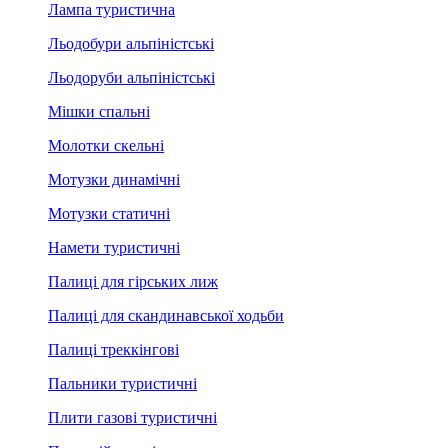
Лампа туристична
Льодобури альпіністські
Льодоруби альпіністські
Мішки спальні
Молотки скельні
Мотузки динамічні
Мотузки статичні
Намети туристичні
Палиці для гірських лиж
Палиці для скандинавської ходьби
Палиці треккінгові
Пальники туристичні
Плити газові туристичні