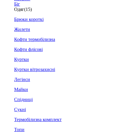
Біг
Одяг
(15)
Брюки короткі
Жилети
Кофти термобілизна
Кофти флісові
Куртки
Куртки вітрозахисні
Легінси
Майки
Спідниці
Сукні
Термобілизна комплект
Топи