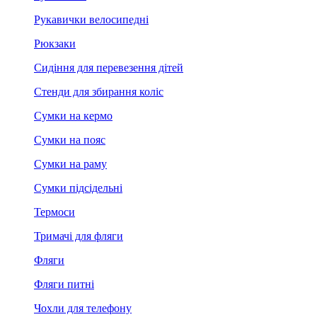
Рукавички велосипедні
Рюкзаки
Сидіння для перевезення дітей
Стенди для збирання коліс
Сумки на кермо
Сумки на пояс
Сумки на раму
Сумки підсідельні
Термоси
Тримачі для фляги
Фляги
Фляги питні
Чохли для телефону