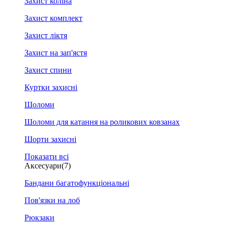
Захист коліна
Захист комплект
Захист ліктя
Захист на зап'ястя
Захист спини
Куртки захисні
Шоломи
Шоломи для катання на роликових ковзанах
Шорти захисні
Показати всі
Аксесуари
(7)
Бандани багатофункціональні
Пов'язки на лоб
Рюкзаки