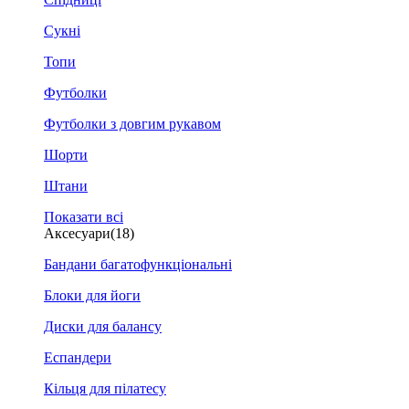
Сукні
Топи
Футболки
Футболки з довгим рукавом
Шорти
Штани
Показати всі
Аксесуари
(18)
Бандани багатофункціональні
Блоки для йоги
Диски для балансу
Еспандери
Кільця для пілатесу