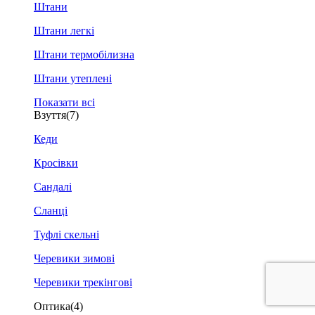
Штани
Штани легкі
Штани термобілизна
Штани утеплені
Показати всі
Взуття
(7)
Кеди
Кросівки
Сандалі
Сланці
Туфлі скельні
Черевики зимові
Черевики трекінгові
Оптика
(4)