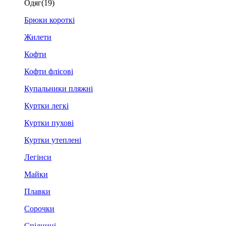
Одяг
(19)
Брюки короткі
Жилети
Кофти
Кофти флісові
Купальники пляжні
Куртки легкі
Куртки пухові
Куртки утеплені
Легінси
Майки
Плавки
Сорочки
Спідниці