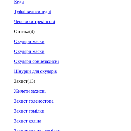
Кеди
Туфлі велосипедні
Черевики трекінгові
Оптика
(4)
Окуляри маски
Окуляри маски
Окуляри сонцезахисні
Шнурки для окулярів
Захист
(13)
Жилети захисні
Захист голеностопа
Захист гомілки
Захист коліна
Захист коліна і гомілки