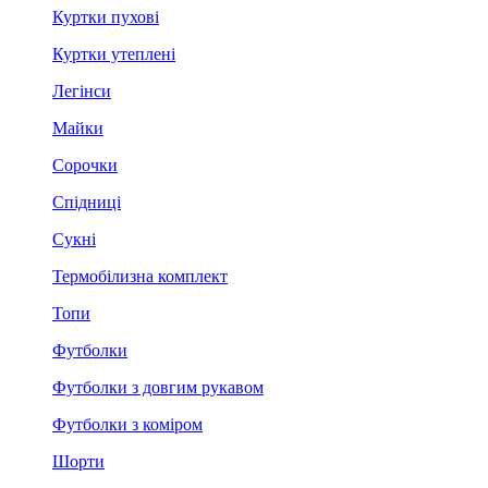
Куртки пухові
Куртки утеплені
Легінси
Майки
Сорочки
Спідниці
Сукні
Термобілизна комплект
Топи
Футболки
Футболки з довгим рукавом
Футболки з коміром
Шорти