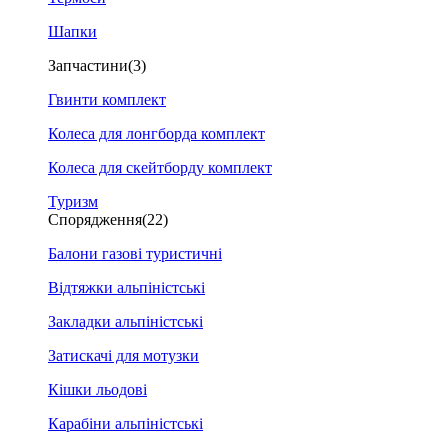
Шапки
Запчастини
(3)
Гвинти комплект
Колеса для лонгборда комплект
Колеса для скейтборду комплект
Туризм
Спорядження
(22)
Балони газові туристичні
Відтяжки альпіністські
Закладки альпіністські
Затискачі для мотузки
Кішки льодові
Карабіни альпіністські