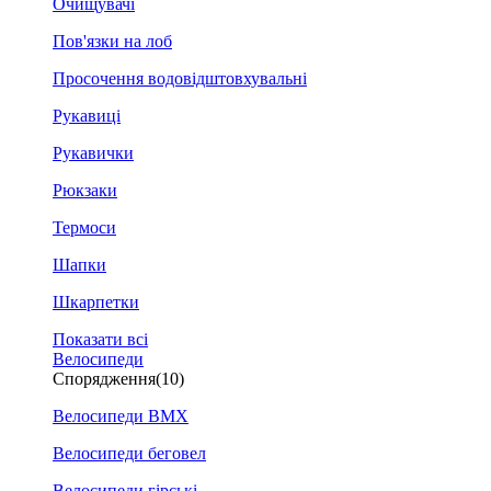
Очищувачі
Пов'язки на лоб
Просочення водовідштовхувальні
Рукавиці
Рукавички
Рюкзаки
Термоси
Шапки
Шкарпетки
Показати всі
Велосипеди
Спорядження
(10)
Велосипеди BMX
Велосипеди беговел
Велосипеди гірські