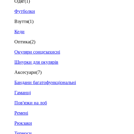
Одяг
(1)
Футболки
Взуття
(1)
Кеди
Оптика
(2)
Окуляри сонцезахисні
Шнурки для окулярів
Аксесуари
(7)
Бандани багатофункціональні
Гаманці
Пов'язки на лоб
Ремені
Рюкзаки
Термоси