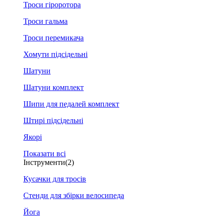
Троси гіроротора
Троси гальма
Троси перемикача
Хомути підсідельні
Шатуни
Шатуни комплект
Шипи для педалей комплект
Штирі підсідельні
Якорі
Показати всі
Інструменти
(2)
Кусачки для тросів
Стенди для збірки велосипеда
Йога