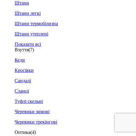
Штани
Штани легкі
Штани термобілизна
Штани утеплені
Показати всі
Взуття
(7)
Кеди
Кросівки
Сандалі
Сланці
Туфлі скельні
Черевики зимові
Черевики трекінгові
Оптика
(4)