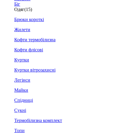
Біг
Одяг
(15)
Брюки короткі
Жилети
Кофти термобілизна
Кофти флісові
Куртки
Куртки вітрозахисні
Легінси
Майки
Спідниці
Сукні
Термобілизна комплект
Топи