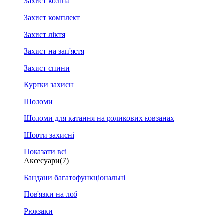
Захист коліна
Захист комплект
Захист ліктя
Захист на зап'ястя
Захист спини
Куртки захисні
Шоломи
Шоломи для катання на роликових ковзанах
Шорти захисні
Показати всі
Аксесуари
(7)
Бандани багатофункціональні
Пов'язки на лоб
Рюкзаки