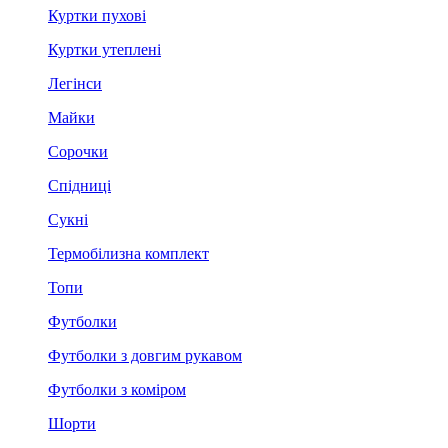
Куртки пухові
Куртки утеплені
Легінси
Майки
Сорочки
Спідниці
Сукні
Термобілизна комплект
Топи
Футболки
Футболки з довгим рукавом
Футболки з коміром
Шорти