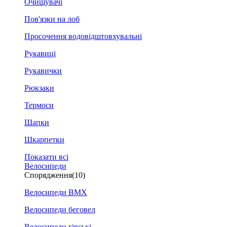
Очищувачі
Пов'язки на лоб
Просочення водовідштовхувальні
Рукавиці
Рукавички
Рюкзаки
Термоси
Шапки
Шкарпетки
Показати всі
Велосипеди
Спорядження
(10)
Велосипеди BMX
Велосипеди беговел
Велосипеди гірські