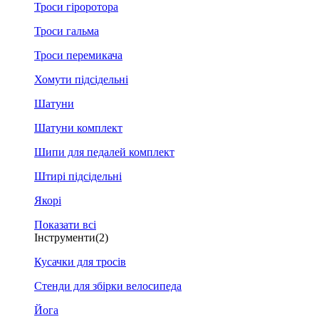
Троси гіроротора
Троси гальма
Троси перемикача
Хомути підсідельні
Шатуни
Шатуни комплект
Шипи для педалей комплект
Штирі підсідельні
Якорі
Показати всі
Інструменти
(2)
Кусачки для тросів
Стенди для збірки велосипеда
Йога