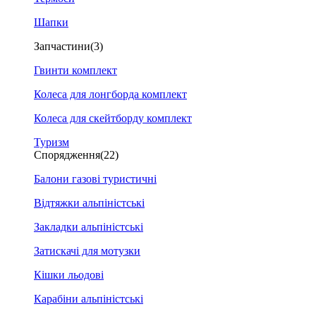
Шапки
Запчастини
(3)
Гвинти комплект
Колеса для лонгборда комплект
Колеса для скейтборду комплект
Туризм
Спорядження
(22)
Балони газові туристичні
Відтяжки альпіністські
Закладки альпіністські
Затискачі для мотузки
Кішки льодові
Карабіни альпіністські