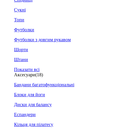
Сукні
Топи
Футболки
Футболки з довгим рукавом
Шорти
Штани
Показати всі
Аксесуари
(18)
Бандани багатофункціональні
Блоки для йоги
Диски для балансу
Еспандери
Кільця для пілатесу