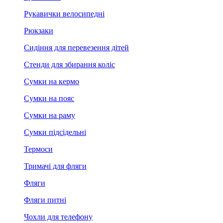
Рукавички велосипедні
Рюкзаки
Сидіння для перевезення дітей
Стенди для збирання коліс
Сумки на кермо
Сумки на пояс
Сумки на раму
Сумки підсідельні
Термоси
Тримачі для фляги
Фляги
Фляги питні
Чохли для телефону