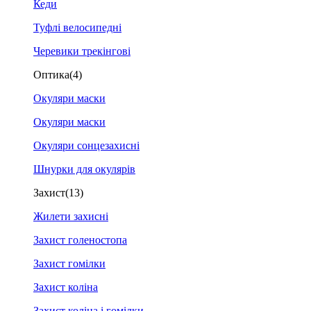
Кеди
Туфлі велосипедні
Черевики трекінгові
Оптика
(4)
Окуляри маски
Окуляри маски
Окуляри сонцезахисні
Шнурки для окулярів
Захист
(13)
Жилети захисні
Захист голеностопа
Захист гомілки
Захист коліна
Захист коліна і гомілки