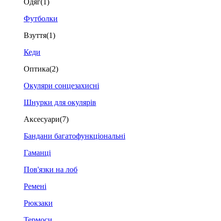
Одяг
(1)
Футболки
Взуття
(1)
Кеди
Оптика
(2)
Окуляри сонцезахисні
Шнурки для окулярів
Аксесуари
(7)
Бандани багатофункціональні
Гаманці
Пов'язки на лоб
Ремені
Рюкзаки
Термоси