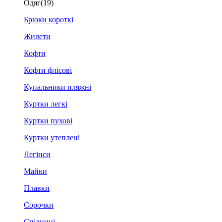
Одяг
(19)
Брюки короткі
Жилети
Кофти
Кофти флісові
Купальники пляжні
Куртки легкі
Куртки пухові
Куртки утеплені
Легінси
Майки
Плавки
Сорочки
Спідниці