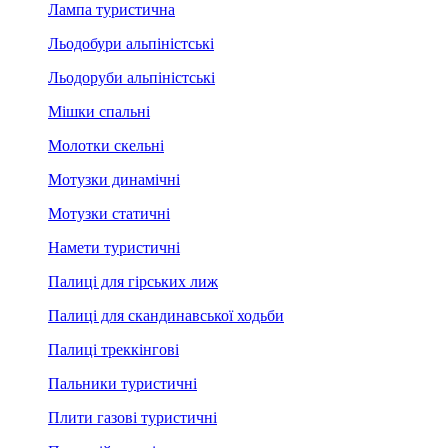
Лампа туристична
Льодобури альпіністські
Льодоруби альпіністські
Мішки спальні
Молотки скельні
Мотузки динамічні
Мотузки статичні
Намети туристичні
Палиці для гірських лиж
Палиці для скандинавської ходьби
Палиці треккінгові
Пальники туристичні
Плити газові туристичні