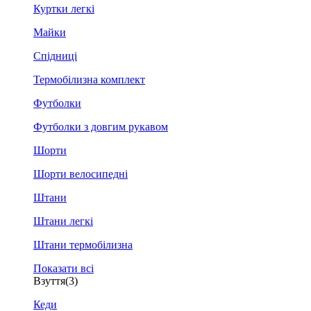
Куртки легкі
Майки
Спідниці
Термобілизна комплект
Футболки
Футболки з довгим рукавом
Шорти
Шорти велосипедні
Штани
Штани легкі
Штани термобілизна
Показати всі
Взуття
(3)
Кеди