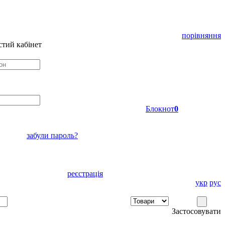
порівняння
тий кабінет
Блокнот
0
забули пароль?
реєстрація
укр
рус
Застосовувати