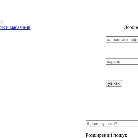
їв
еси магазинів
Особис
Розширений пошук