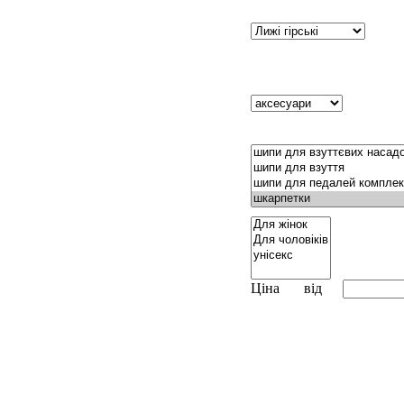
Ціна
від