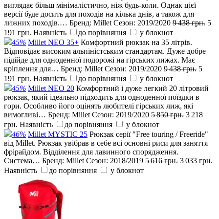
виглядає більш мінімалістично, ніж будь-коли. Однак цієї
версії буде досить для походів на кілька днів, а також для
лижних походів.…
Бренд:
Millet
Сезон:
2019/2020
9 438 грн.
5
191 грн.
Наявність
до порівняння
у блокнот
45%
Millet NEO 35+
Комфортний рюкзак на 35 літрів.
Відповідає високим альпіністським стандартам. Дуже добре
підійде для одноденної подорожі на гірських лижах. Має
кріплення для…
Бренд:
Millet
Сезон:
2019/2020
9 438 грн.
5
191 грн.
Наявність
до порівняння
у блокнот
45%
Millet NEO 20
Комфортний і дуже легкий 20 літровий
рюкзак, який ідеально підходить для одноденної поїздки в
гори. Особливо його оцінять любителі гірських лиж, які
вимогливі…
Бренд:
Millet
Сезон:
2019/2020
5 850 грн.
3 218
грн.
Наявність
до порівняння
у блокнот
46%
Millet MYSTIC 25
Рюкзак серії "Free touring / Freeride"
від Millet. Рюкзак увібрав в себе всі основні риси для заняття
фрірайдом. Відділення для лавинного спорядження.
Система…
Бренд:
Millet
Сезон:
2018/2019
5 616 грн.
3 033 грн.
Наявність
до порівняння
у блокнот