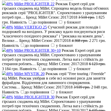
48%
Millet PROLIGHTER 22
Рюкзак Expert серії для
гірських сходжень від Millet. Спрощена модель більш об'ємних
рюкзаків серії "PROLIGHTER". Спроектовано з урахуванням
потреб при…
Бренд:
Millet
Сезон:
2017/2018
3 510 грн.
1 825
грн.
Наявність
до порівняння
у блокнот
48%
Millet VERTIGO 25
Сучасний рюкзак для походів і
подорожей на вихідних. У рюкзаку вдало поєднуються риси
"класичного похідного рюкзака" і "рюкзака на кожен день".
Велике…
Бренд:
Millet
Сезон:
2017/2018
4 368 грн.
2 271 грн.
Наявність
до порівняння
у блокнот
48%
Millet PROLIGHTER 30+10
Рюкзак Expert серії для
гірських сходжень від Millet. Спроектовано з урахуванням
потреб при технічних сходженнях. Легка вага і стійкість до
стирання роблять…
Бренд:
Millet
Сезон:
2017/2018
6 123 грн.
3 184 грн.
Наявність
до порівняння
у блокнот
48%
Millet MYSTIK 20
Рюкзак серії "Free touring / Freeride"
від Millet. Рюкзак увібрав в себе всі основні риси для заняття
фрірайдом. Відділення для лавинного спорядження.
Система…
Бренд:
Millet
Сезон:
2017/2018
3 939 грн.
2 048 грн.
Наявність
до порівняння
у блокнот
48%
Millet PROLIGHTER 30
Рюкзак Expert серії для
гірських сходжень від Millet. Спроектовано з урахуванням
потреб при технічних сходженнях. Легка вага і стійкість до
стирання роблять…
Бренд:
Millet
Сезон:
2016/2017
6 435 грн.