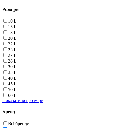
Розміри
10 L
15 L
18 L
20 L
22 L
25 L
27 L
28 L
30 L
35 L
40 L
45 L
50 L
60 L
Показати всі розміри
Бренд
Всі бренди