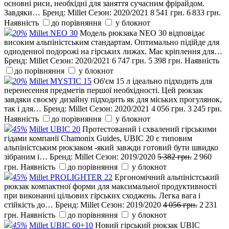
основні риси, необхідні для заняття сучасним фрірайдом.
Завдяки…
Бренд:
Millet
Сезон:
2020/2021
8 541 грн.
6 833 грн.
Наявність
до порівняння
у блокнот
20%
Millet NEO 30
Модель рюкзака NEO 30 відповідає
високим альпіністським стандартам. Оптимально підійде для
одноденної подорожі на гірських лижах. Має кріплення для…
Бренд:
Millet
Сезон:
2020/2021
6 747 грн.
5 398 грн.
Наявність
до порівняння
у блокнот
20%
Millet MYSTIC 15
Об'єм 15 л ідеально підходить для
перенесення предметів першої необхідності. Цей рюкзак
завдяки своєму дизайну підходить як для міських прогулянок,
так і для…
Бренд:
Millet
Сезон:
2020/2021
4 056 грн.
3 245 грн.
Наявність
до порівняння
у блокнот
45%
Millet UBIC 20
Протестований і схвалений гірськими
гідами компанії Chamonix Guides, UBIC 20 є типовим
альпіністським рюкзаком -який завжди готовий бути швидко
зібраним і…
Бренд:
Millet
Сезон:
2019/2020
5 382 грн.
2 960
грн.
Наявність
до порівняння
у блокнот
45%
Millet PROLIGHTER 22
Ергономічний альпіністський
рюкзак компактної форми для максимальної продуктивності
при виконанні цільових гірських сходжень. Легка вага і
стійкість до…
Бренд:
Millet
Сезон:
2019/2020
4 056 грн.
2 231
грн.
Наявність
до порівняння
у блокнот
45%
Millet UBIC 60+10
Новий гірський рюкзак UBIC