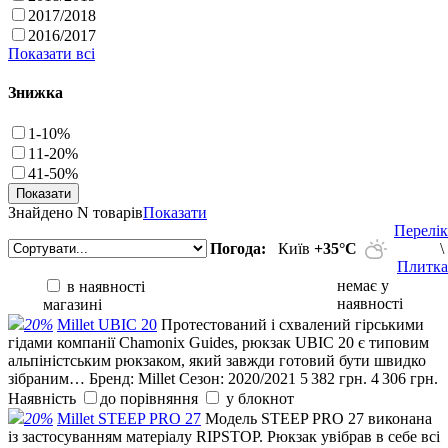
2017/2018
2016/2017
Показати всі
Знижка
1-10%
11-20%
41-50%
Знайдено
N товарів
Показати
Перелік
Погода:
Київ
+35°С
\
Плитка
немає у
в наявності
наявності
магазині
20%
Millet UBIC 20
Протестований і схвалений гірськими
гідами компанії Chamonix Guides, рюкзак UBIC 20 є типовим
альпіністським рюкзаком, який завжди готовий бути швидко
зібраним…
Бренд:
Millet
Сезон:
2020/2021
5 382 грн.
4 306 грн.
Наявність
до порівняння
у блокнот
20%
Millet STEEP PRO 27
Модель STEEP PRO 27 виконана
із застосуванням матеріалу RIPSTOP. Рюкзак увібрав в себе всі