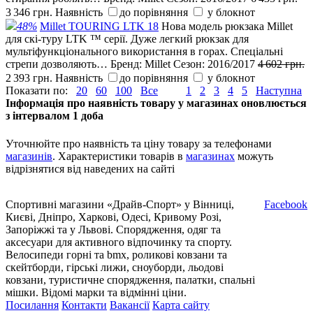
3 346 грн.
Наявність
до порівняння
у блокнот
48%
Millet TOURING LTK 18
Нова модель рюкзака Millet
для скі-туру LTK ™ серії. Дуже легкий рюкзак для
мультіфункціонального використання в горах. Спеціальні
стрепи дозволяють…
Бренд:
Millet
Сезон:
2016/2017
4 602 грн.
2 393 грн.
Наявність
до порівняння
у блокнот
Показати по:
20
60
100
Все
1
2
3
4
5
Наступна
Інформація про наявність товару у магазинах оновлюється
з інтервалом 1 доба
Уточнюйте про наявність та ціну товару за телефонами
магазинів
. Характеристики товарів в
магазинах
можуть
відрізнятися від наведених на сайті
Спортивні магазини «Драйв-Спорт» у Вінниці,
Facebook
Києві, Дніпро, Харкові, Одесі, Кривому Розі,
Запоріжжі та у Львові. Спорядження, одяг та
аксесуари для активного відпочинку та спорту.
Велосипеди горні та bmx, роликові ковзани та
скейтборди, гірські лижи, сноуборди, льодові
ковзани, туристичне спорядження, палатки, спальні
мішки. Відомі марки та відмінні ціни.
Посилання
Контакти
Вакансії
Карта сайту