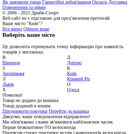
Як замовити товар
Гарантійні зобов'язання
Оплата
Доставка
Повернення та обмін
© 2006 - 2021 Драйв-Спорт.
Веб-сайт не є підставою для пред’явлення претензій
Ваше місто "Київ"?
Все вірно
Обрати інше
Виберіть ваше місто
Це дозволить отримувати точну інформацію про наявність
товарів у магазинах.
В
Д
Вiнниця
Дніпро
З
К
Запоріжжя
Київ
Л
Кривий Ріг
Львів
О
Х
Одеса
Помилка!
Товар не додано до кошика.
Товар доданий в кошик
Продовжити покупки
Перейти до кошика
Дякуємо, ваше повідомлення відправлено!
Ми обов'язково з вами зв'яжемося найближчим часом.
Перше безкоштовне ТО велосипеда
Протягом строку притирки вузлів і компонентів велосипеда,