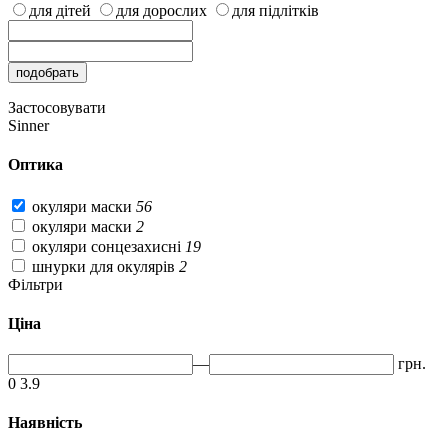
для дітей
для дорослих
для підлітків
Застосовувати
Sinner
Оптика
окуляри маски
56
окуляри маски
2
окуляри сонцезахисні
19
шнурки для окулярів
2
Фільтри
Ціна
—
грн.
0
3.9
Наявність