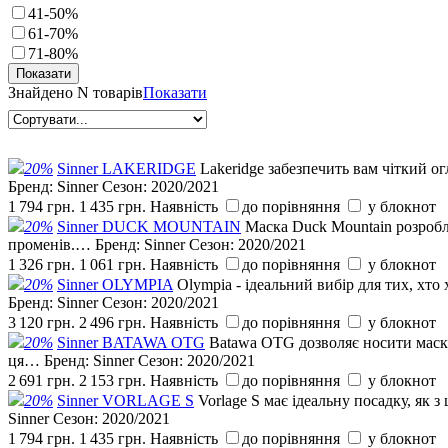
41-50%
61-70%
71-80%
Знайдено
N товарів
Показати
20%
Sinner LAKERIDGE
Lakeridge забезпечить вам чіткий о
Бренд:
Sinner
Сезон:
2020/2021
1 794 грн.
1 435 грн.
Наявність
до порівняння
у блокнот
20%
Sinner DUCK MOUNTAIN
Маска Duck Mountain розробл
променів.…
Бренд:
Sinner
Сезон:
2020/2021
1 326 грн.
1 061 грн.
Наявність
до порівняння
у блокнот
20%
Sinner OLYMPIA
Olympia - ідеальний вибір для тих, хт
Бренд:
Sinner
Сезон:
2020/2021
3 120 грн.
2 496 грн.
Наявність
до порівняння
у блокнот
20%
Sinner BATAWA OTG
Batawa OTG дозволяє носити маску
ця…
Бренд:
Sinner
Сезон:
2020/2021
2 691 грн.
2 153 грн.
Наявність
до порівняння
у блокнот
20%
Sinner VORLAGE S
Vorlage S має ідеальну посадку, як 
Sinner
Сезон:
2020/2021
1 794 грн.
1 435 грн.
Наявність
до порівняння
у блокнот