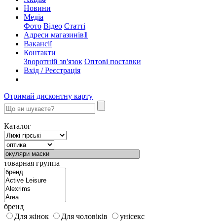
Новини
Медіа
Фото
Відео
Статті
Адреси магазинів
1
Вакансії
Контакти
Зворотній зв'язок
Оптові поставки
Вхід / Реєстрація
Отримай дисконтну карту
Каталог
товарная группа
бренд
Для жінок
Для чоловіків
унісекс