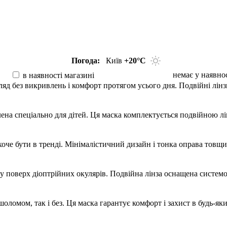
Погода:
Київ
+20°С
немає у наявно
в наявності магазині
гляд без викривлень і комфорт протягом усього дня. Подвійні лін
ена спеціально для дітей. Ця маска комплектується подвійною л
о хоче бути в тренді. Мінімалістичний дизайн і тонка оправа тов
 поверх діоптрійних окулярів. Подвійна лінза оснащена системою
з шоломом, так і без. Ця маска гарантує комфорт і захист в будь-