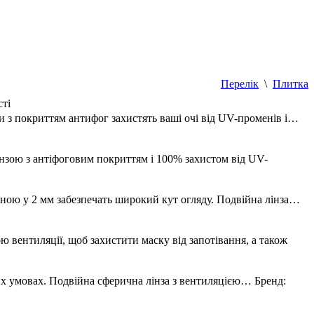
Перелік
\
Плитка
сті
зи з покриттям антифог захистять ваші очі від UV-променів і…
інзою з антіфоговим покриттям і 100% захистом від UV-
щиною у 2 мм забезпечать широкий кут огляду. Подвійна лінза…
 вентиляції, щоб захистити маску від запотівання, а також
яких умовах. Подвійна сферична лінза з вентиляцією…
Бренд: