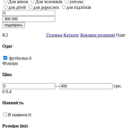
Для жінок
Для чоловіків
унісекс
для дітей
для дорослих
для підлітків
K2
Головна
Каталог
Ковзани роликові
Одяг
Одяг
футболки
6
Фільтри
Ціна
—
грн.
0
0.4
Наявність
В наявності
Розміри (int)