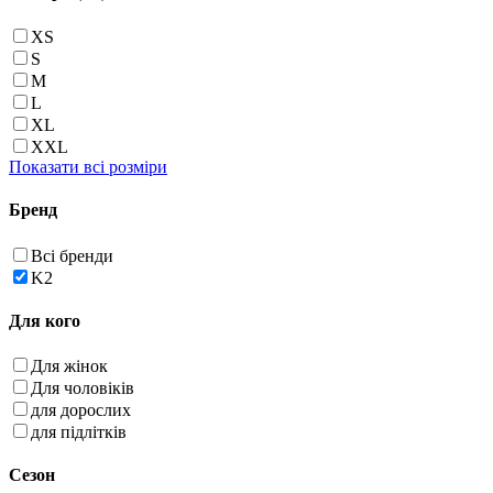
XS
S
M
L
XL
XXL
Показати всі розміри
Бренд
Всі бренди
K2
Для кого
Для жінок
Для чоловіків
для дорослих
для підлітків
Сезон