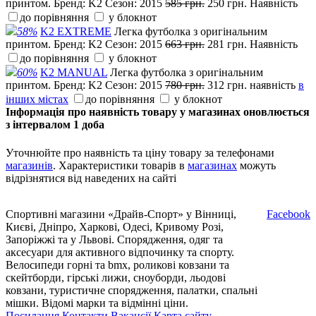
принтом.
Бренд:
K2
Сезон:
2015
585 грн.
250 грн.
Наявність
до порівняння
у блокнот
58%
K2 EXTREME
Легка футболка з оригінальним
принтом.
Бренд:
K2
Сезон:
2015
663 грн.
281 грн.
Наявність
до порівняння
у блокнот
60%
K2 MANUAL
Легка футболка з оригінальним
принтом.
Бренд:
K2
Сезон:
2015
780 грн.
312 грн.
наявність
в
інших містах
до порівняння
у блокнот
Інформація про наявність товару у магазинах оновлюється
з інтервалом 1 доба
Уточнюйте про наявність та ціну товару за телефонами
магазинів
. Характеристики товарів в
магазинах
можуть
відрізнятися від наведених на сайті
Спортивні магазини «Драйв-Спорт» у Вінниці,
Facebook
Києві, Дніпро, Харкові, Одесі, Кривому Розі,
Запоріжжі та у Львові. Спорядження, одяг та
аксесуари для активного відпочинку та спорту.
Велосипеди горні та bmx, роликові ковзани та
скейтборди, гірські лижи, сноуборди, льодові
ковзани, туристичне спорядження, палатки, спальні
мішки. Відомі марки та відмінні ціни.
Посилання
Контакти
Вакансії
Карта сайту