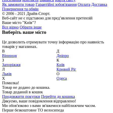
Як замовити товар
Гарантійні зобов'язання
Оплата
Доставка
Повернення та обмін
© 2006 - 2021 Драйв-Спорт.
Веб-сайт не є підставою для пред’явлення претензій
Ваше місто "Київ"?
Все вірно
Обрати інше
Виберіть ваше місто
Це дозволить отримувати точну інформацію про наявність
товарів у магазинах.
В
Д
Вiнниця
Дніпро
З
К
Запоріжжя
Київ
Л
Кривий Ріг
Львів
О
Х
Одеса
Помилка!
Товар не додано до кошика.
Товар доданий в кошик
Продовжити покупки
Перейти до кошика
Дякуємо, ваше повідомлення відправлено!
Ми обов'язково з вами зв'яжемося найближчим часом.
Перше безкоштовне ТО велосипеда