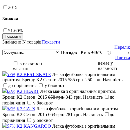
2015
Знижка
51-60%
Знайдено
N товарів
Показати
Перелік
Погода:
Київ
+16°С
\
Плитка
немає у
в наявності
наявності
магазині
57%
K2 BEST SKATE
Легка футболка з оригінальним
принтом.
Бренд:
K2
Сезон:
2015
585 грн.
250 грн.
Наявність
до порівняння
у блокнот
60%
K2 HEART
Легка майка з оригінальним принтом.
Бренд:
K2
Сезон:
2015
858 грн.
343 грн.
Наявність
до
порівняння
у блокнот
58%
K2 CATS
Легка футболка з оригінальним принтом.
Бренд:
K2
Сезон:
2015
663 грн.
281 грн.
Наявність
до
порівняння
у блокнот
57%
K2 KANGAROO
Легка футболка з оригінальним