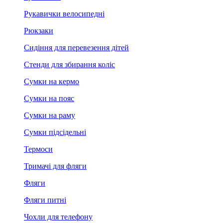
Рукавички велосипедні
Рюкзаки
Сидіння для перевезення дітей
Стенди для збирання коліс
Сумки на кермо
Сумки на пояс
Сумки на раму
Сумки підсідельні
Термоси
Тримачі для фляги
Фляги
Фляги питні
Чохли для телефону