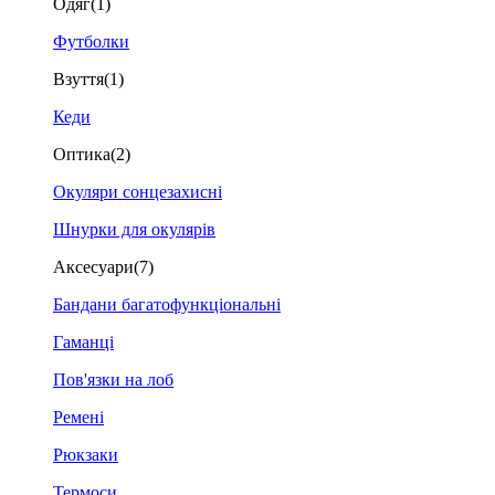
Одяг
(1)
Футболки
Взуття
(1)
Кеди
Оптика
(2)
Окуляри сонцезахисні
Шнурки для окулярів
Аксесуари
(7)
Бандани багатофункціональні
Гаманці
Пов'язки на лоб
Ремені
Рюкзаки
Термоси