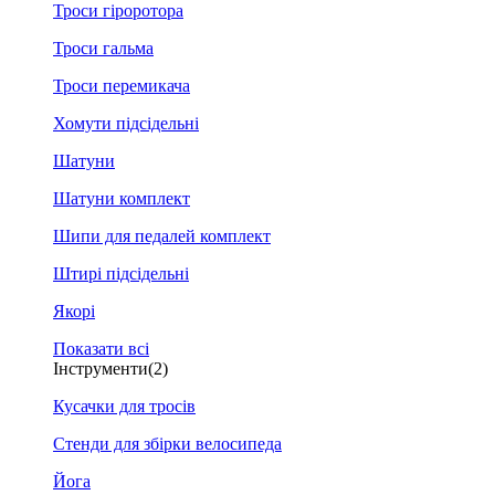
Троси гіроротора
Троси гальма
Троси перемикача
Хомути підсідельні
Шатуни
Шатуни комплект
Шипи для педалей комплект
Штирі підсідельні
Якорі
Показати всі
Інструменти
(2)
Кусачки для тросів
Стенди для збірки велосипеда
Йога