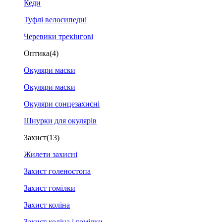
Кеди
Туфлі велосипедні
Черевики трекінгові
Оптика
(4)
Окуляри маски
Окуляри маски
Окуляри сонцезахисні
Шнурки для окулярів
Захист
(13)
Жилети захисні
Захист голеностопа
Захист гомілки
Захист коліна
Захист коліна і гомілки