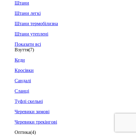
Штани
Штани легкі
Штани термобілизна
Штани утеплені
Показати всі
Взуття
(7)
Кеди
Кросівки
Сандалі
Сланці
Туфлі скельні
Черевики зимові
Черевики трекінгові
Оптика
(4)