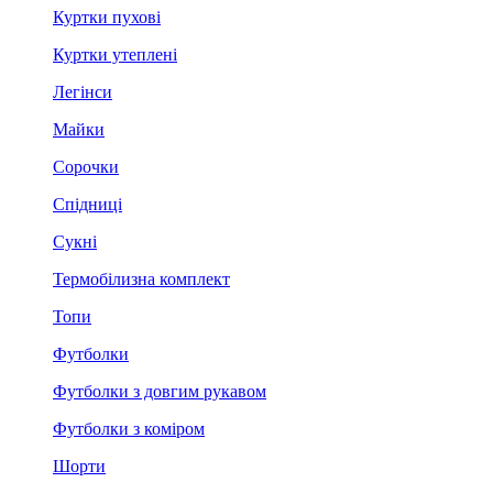
Куртки пухові
Куртки утеплені
Легінси
Майки
Сорочки
Спідниці
Сукні
Термобілизна комплект
Топи
Футболки
Футболки з довгим рукавом
Футболки з коміром
Шорти