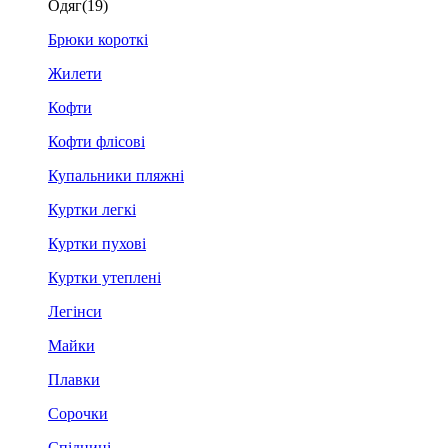
Одяг
(19)
Брюки короткі
Жилети
Кофти
Кофти флісові
Купальники пляжні
Куртки легкі
Куртки пухові
Куртки утеплені
Легінси
Майки
Плавки
Сорочки
Спідниці