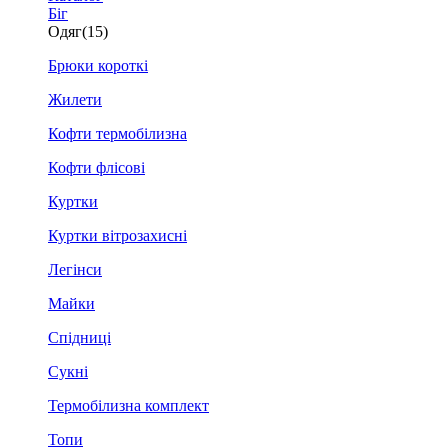
Біг
Одяг
(15)
Брюки короткі
Жилети
Кофти термобілизна
Кофти флісові
Куртки
Куртки вітрозахисні
Легінси
Майки
Спідниці
Сукні
Термобілизна комплект
Топи