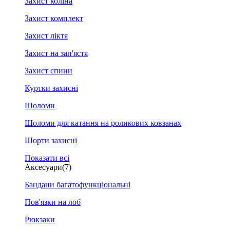
Захист коліна
Захист комплект
Захист ліктя
Захист на зап'ястя
Захист спини
Куртки захисні
Шоломи
Шоломи для катання на роликових ковзанах
Шорти захисні
Показати всі
Аксесуари
(7)
Бандани багатофункціональні
Пов'язки на лоб
Рюкзаки