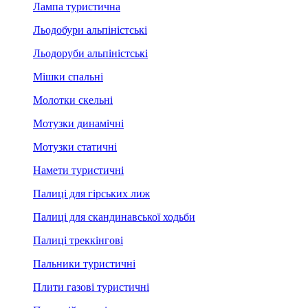
Лампа туристична
Льодобури альпіністські
Льодоруби альпіністські
Мішки спальні
Молотки скельні
Мотузки динамічні
Мотузки статичні
Намети туристичні
Палиці для гірських лиж
Палиці для скандинавської ходьби
Палиці треккінгові
Пальники туристичні
Плити газові туристичні