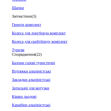
Шапки
Запчастини
(3)
Гвинти комплект
Колеса для лонгборда комплект
Колеса для скейтборду комплект
Туризм
Спорядження
(22)
Балони газові туристичні
Відтяжки альпіністські
Закладки альпіністські
Затискачі для мотузки
Кішки льодові
Карабіни альпіністські