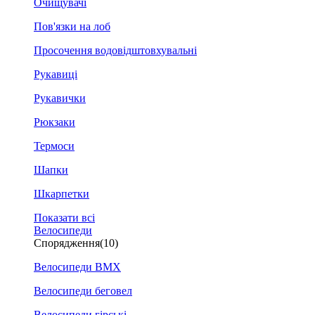
Очищувачі
Пов'язки на лоб
Просочення водовідштовхувальні
Рукавиці
Рукавички
Рюкзаки
Термоси
Шапки
Шкарпетки
Показати всі
Велосипеди
Спорядження
(10)
Велосипеди BMX
Велосипеди беговел
Велосипеди гірські