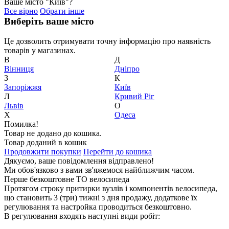
Ваше місто "Київ"?
Все вірно
Обрати інше
Виберіть ваше місто
Це дозволить отримувати точну інформацію про наявність
товарів у магазинах.
В
Д
Вiнниця
Дніпро
З
К
Запоріжжя
Київ
Л
Кривий Ріг
Львів
О
Х
Одеса
Помилка!
Товар не додано до кошика.
Товар доданий в кошик
Продовжити покупки
Перейти до кошика
Дякуємо, ваше повідомлення відправлено!
Ми обов'язково з вами зв'яжемося найближчим часом.
Перше безкоштовне ТО велосипеда
Протягом строку притирки вузлів і компонентів велосипеда,
що становить 3 (три) тижні з дня продажу, додаткове їх
регулювання та настройка проводиться безкоштовно.
В регулювання входять наступні види робіт: