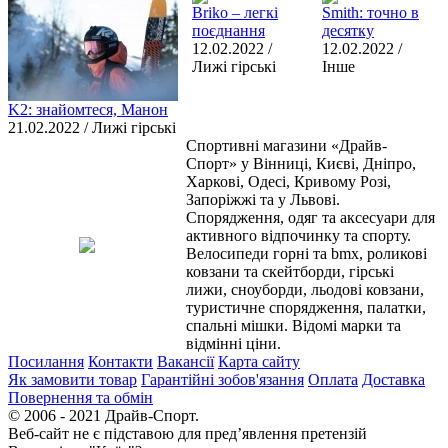
Briko – легкі
Smith: точно в
поєднання
десятку
12.02.2022 /
12.02.2022 /
Лижі гірські
Інше
K2: знайомтеся, Манон
21.02.2022 / Лижі гірські
Спортивні магазини «Драйв-
Спорт» у Вінниці, Києві, Дніпро,
Харкові, Одесі, Кривому Розі,
Запоріжжі та у Львові.
Спорядження, одяг та аксесуари для
активного відпочинку та спорту.
Велосипеди горні та bmx, роликові
ковзани та скейтборди, гірські
лижи, сноуборди, льодові ковзани,
туристичне спорядження, палатки,
спальні мішки. Відомі марки та
відмінні ціни.
Посилання
Контакти
Вакансії
Карта сайту
Як замовити товар
Гарантійні зобов'язання
Оплата
Доставка
Повернення та обмін
© 2006 - 2021 Драйв-Спорт.
Веб-сайт не є підставою для пред’явлення претензій