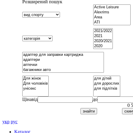
Розширений пошук
Ціна
від
до
0
укр
рус
Каталог