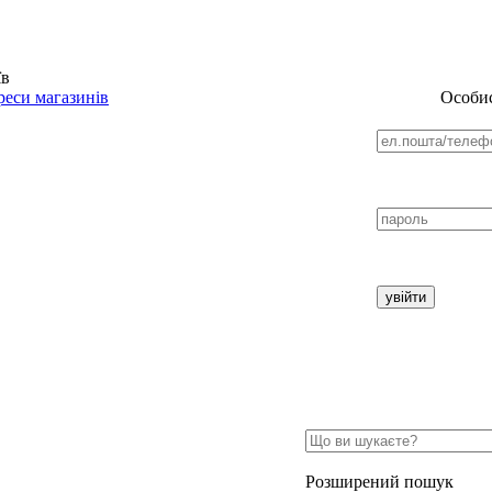
їв
еси магазинів
Особис
Розширений пошук