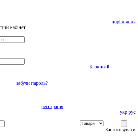
порівняння
тий кабінет
Блокнот
0
забули пароль?
реєстрація
укр
рус
Застосовувати