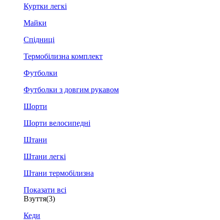
Куртки легкі
Майки
Спідниці
Термобілизна комплект
Футболки
Футболки з довгим рукавом
Шорти
Шорти велосипедні
Штани
Штани легкі
Штани термобілизна
Показати всі
Взуття
(3)
Кеди