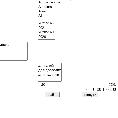
до
грн.
0
50
100
150
200