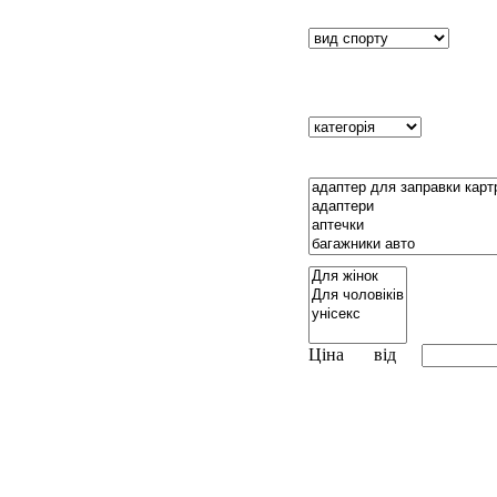
Ціна
від