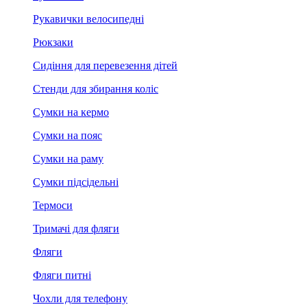
Рукавички велосипедні
Рюкзаки
Сидіння для перевезення дітей
Стенди для збирання коліс
Сумки на кермо
Сумки на пояс
Сумки на раму
Сумки підсідельні
Термоси
Тримачі для фляги
Фляги
Фляги питні
Чохли для телефону