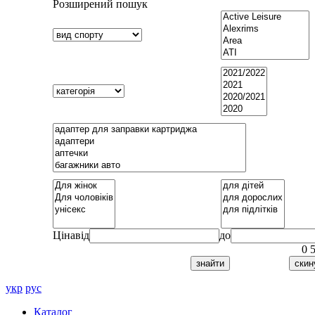
Розширений пошук
Ціна
від
до
0
укр
рус
Каталог