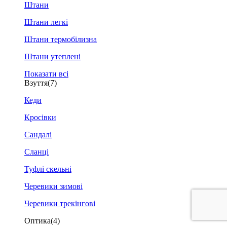
Штани
Штани легкі
Штани термобілизна
Штани утеплені
Показати всі
Взуття
(7)
Кеди
Кросівки
Сандалі
Сланці
Туфлі скельні
Черевики зимові
Черевики трекінгові
Оптика
(4)