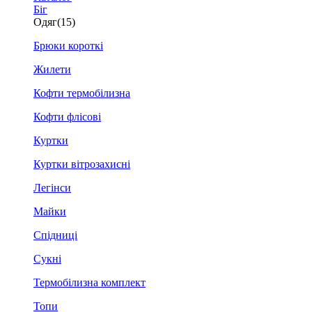
Біг
Одяг
(15)
Брюки короткі
Жилети
Кофти термобілизна
Кофти флісові
Куртки
Куртки вітрозахисні
Легінси
Майки
Спідниці
Сукні
Термобілизна комплект
Топи