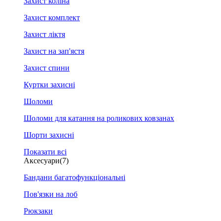
Захист коліна
Захист комплект
Захист ліктя
Захист на зап'ястя
Захист спини
Куртки захисні
Шоломи
Шоломи для катання на роликових ковзанах
Шорти захисні
Показати всі
Аксесуари
(7)
Бандани багатофункціональні
Пов'язки на лоб
Рюкзаки