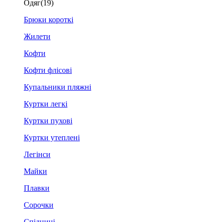
Одяг
(19)
Брюки короткі
Жилети
Кофти
Кофти флісові
Купальники пляжні
Куртки легкі
Куртки пухові
Куртки утеплені
Легінси
Майки
Плавки
Сорочки
Спідниці