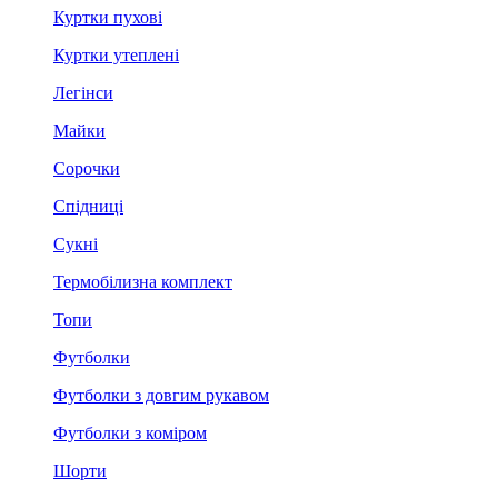
Куртки пухові
Куртки утеплені
Легінси
Майки
Сорочки
Спідниці
Сукні
Термобілизна комплект
Топи
Футболки
Футболки з довгим рукавом
Футболки з коміром
Шорти