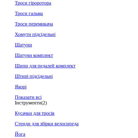
Троси гіроротора
Троси гальма
Троси перемикача
Хомути підсідельні
Шатуни
Шатуни комплект
Шипи для педалей комплект
Штирі підсідельні
Якорі
Показати всі
Інструменти
(2)
Кусачки для тросів
Стенди для збірки велосипеда
Йога