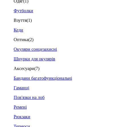
Одяг
(1)
Футболки
Взуття
(1)
Кеди
Оптика
(2)
Окуляри сонцезахисні
Шнурки для окулярів
Аксесуари
(7)
Бандани багатофункціональні
Гаманці
Пов'язки на лоб
Ремені
Рюкзаки
Термоси