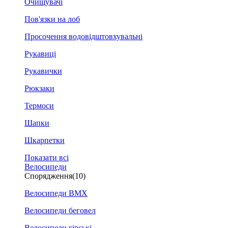
Очищувачі
Пов'язки на лоб
Просочення водовідштовхувальні
Рукавиці
Рукавички
Рюкзаки
Термоси
Шапки
Шкарпетки
Показати всі
Велосипеди
Спорядження
(10)
Велосипеди BMX
Велосипеди беговел
Велосипеди гірські