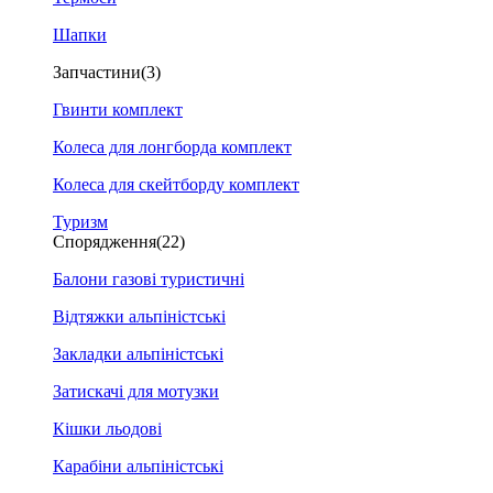
Шапки
Запчастини
(3)
Гвинти комплект
Колеса для лонгборда комплект
Колеса для скейтборду комплект
Туризм
Спорядження
(22)
Балони газові туристичні
Відтяжки альпіністські
Закладки альпіністські
Затискачі для мотузки
Кішки льодові
Карабіни альпіністські