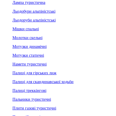
Лампа туристична
Льодобури альпіністські
Льодоруби альпіністські
Мішки спальні
Молотки скельні
Мотузки динамічні
Мотузки статичні
Намети туристичні
Палиці для гірських лиж
Палиці для скандинавської ходьби
Палиці треккінгові
Пальники туристичні
Плити газові туристичні