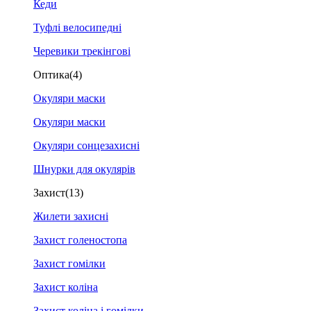
Кеди
Туфлі велосипедні
Черевики трекінгові
Оптика
(4)
Окуляри маски
Окуляри маски
Окуляри сонцезахисні
Шнурки для окулярів
Захист
(13)
Жилети захисні
Захист голеностопа
Захист гомілки
Захист коліна
Захист коліна і гомілки