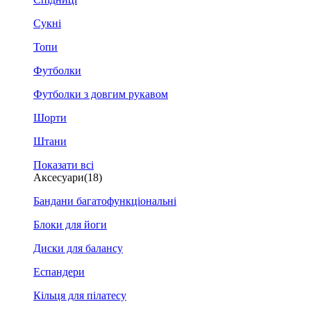
Сукні
Топи
Футболки
Футболки з довгим рукавом
Шорти
Штани
Показати всі
Аксесуари
(18)
Бандани багатофункціональні
Блоки для йоги
Диски для балансу
Еспандери
Кільця для пілатесу