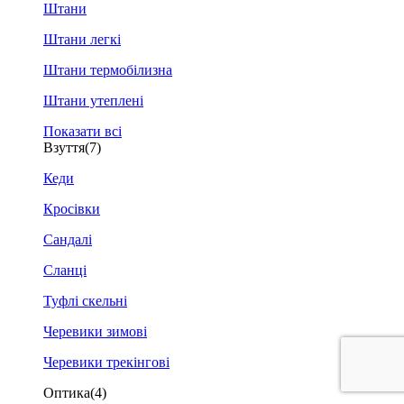
Штани
Штани легкі
Штани термобілизна
Штани утеплені
Показати всі
Взуття
(7)
Кеди
Кросівки
Сандалі
Сланці
Туфлі скельні
Черевики зимові
Черевики трекінгові
Оптика
(4)