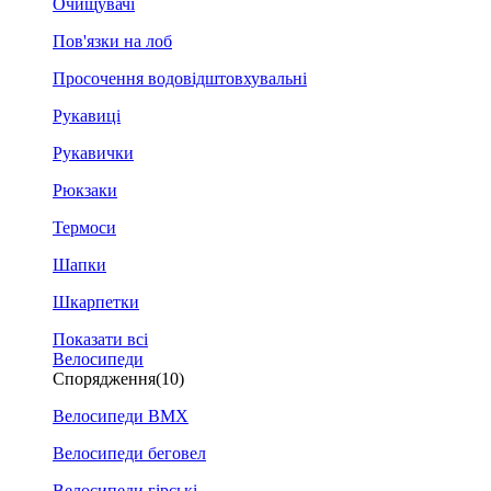
Очищувачі
Пов'язки на лоб
Просочення водовідштовхувальні
Рукавиці
Рукавички
Рюкзаки
Термоси
Шапки
Шкарпетки
Показати всі
Велосипеди
Спорядження
(10)
Велосипеди BMX
Велосипеди беговел
Велосипеди гірські