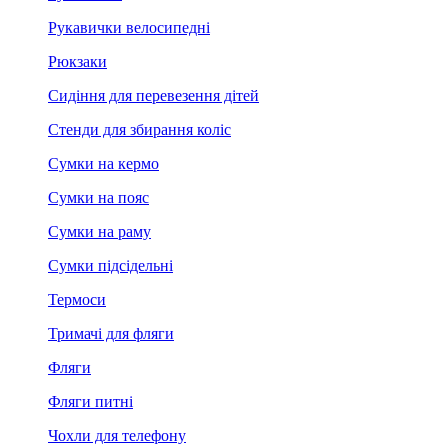
Рукавички велосипедні
Рюкзаки
Сидіння для перевезення дітей
Стенди для збирання коліс
Сумки на кермо
Сумки на пояс
Сумки на раму
Сумки підсідельні
Термоси
Тримачі для фляги
Фляги
Фляги питні
Чохли для телефону