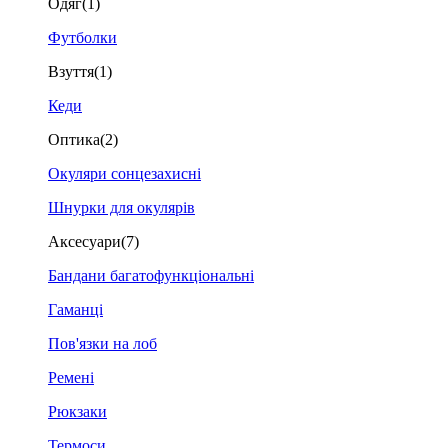
Одяг
(1)
Футболки
Взуття
(1)
Кеди
Оптика
(2)
Окуляри сонцезахисні
Шнурки для окулярів
Аксесуари
(7)
Бандани багатофункціональні
Гаманці
Пов'язки на лоб
Ремені
Рюкзаки
Термоси