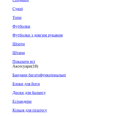
Сукні
Топи
Футболки
Футболки з довгим рукавом
Шорти
Штани
Показати всі
Аксесуари
(18)
Бандани багатофункціональні
Блоки для йоги
Диски для балансу
Еспандери
Кільця для пілатесу