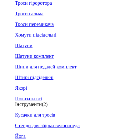
Троси гіроротора
Троси гальма
Троси перемикача
Хомути підсідельні
Шатуни
Шатуни комплект
Шипи для педалей комплект
Штирі підсідельні
Якорі
Показати всі
Інструменти
(2)
Кусачки для тросів
Стенди для збірки велосипеда
Йога