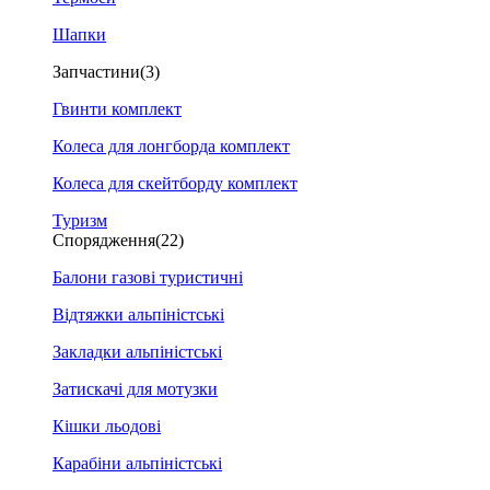
Шапки
Запчастини
(3)
Гвинти комплект
Колеса для лонгборда комплект
Колеса для скейтборду комплект
Туризм
Спорядження
(22)
Балони газові туристичні
Відтяжки альпіністські
Закладки альпіністські
Затискачі для мотузки
Кішки льодові
Карабіни альпіністські