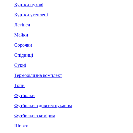
Куртки пухові
Куртки утеплені
Легінси
Майки
Сорочки
Спідниці
Сукні
Термобілизна комплект
Топи
Футболки
Футболки з довгим рукавом
Футболки з коміром
Шорти