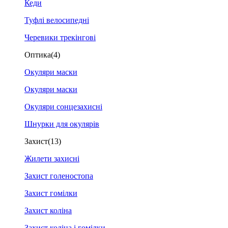
Кеди
Туфлі велосипедні
Черевики трекінгові
Оптика
(4)
Окуляри маски
Окуляри маски
Окуляри сонцезахисні
Шнурки для окулярів
Захист
(13)
Жилети захисні
Захист голеностопа
Захист гомілки
Захист коліна
Захист коліна і гомілки