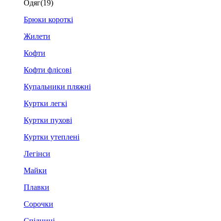
Одяг
(19)
Брюки короткі
Жилети
Кофти
Кофти флісові
Купальники пляжні
Куртки легкі
Куртки пухові
Куртки утеплені
Легінси
Майки
Плавки
Сорочки
Спідниці