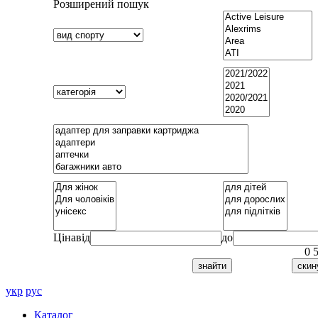
Розширений пошук
Ціна
від
до
0
укр
рус
Каталог