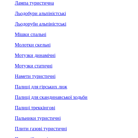
Лампа туристична
Льодобури альпіністські
Льодоруби альпіністські
Мішки спальні
Молотки скельні
Мотузки динамічні
Мотузки статичні
Намети туристичні
Палиці для гірських лиж
Палиці для скандинавської ходьби
Палиці треккінгові
Пальники туристичні
Плити газові туристичні