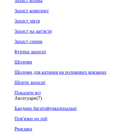
Захист коліна
Захист комплект
Захист ліктя
Захист на зап'ястя
Захист спини
Куртки захисні
Шоломи
Шоломи для катання на роликових ковзанах
Шорти захисні
Показати всі
Аксесуари
(7)
Бандани багатофункціональні
Пов'язки на лоб
Рюкзаки