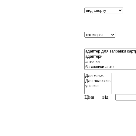
Ціна
від