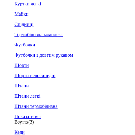
Куртки легкі
Майки
Спідниці
Термобілизна комплект
Футболки
Футболки з довгим рукавом
Шорти
Шорти велосипедні
Штани
Штани легкі
Штани термобілизна
Показати всі
Взуття
(3)
Кеди