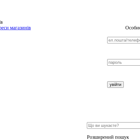
їв
еси магазинів
Особис
Розширений пошук