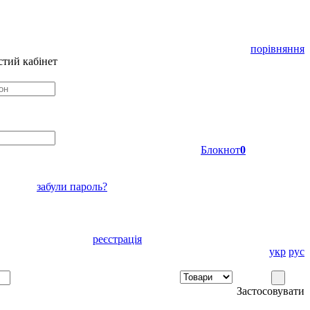
порівняння
тий кабінет
Блокнот
0
забули пароль?
реєстрація
укр
рус
Застосовувати