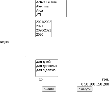
до
грн.
0
50
100
150
200