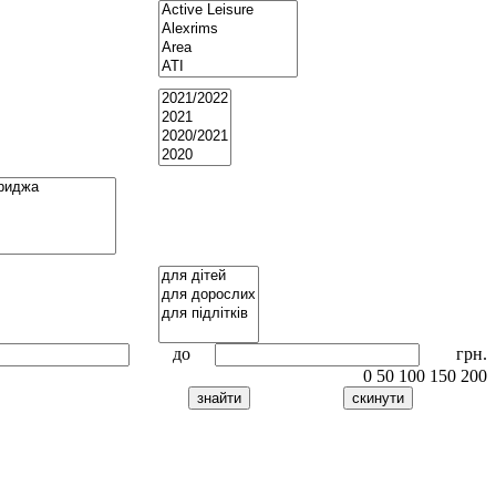
до
грн.
0
50
100
150
200