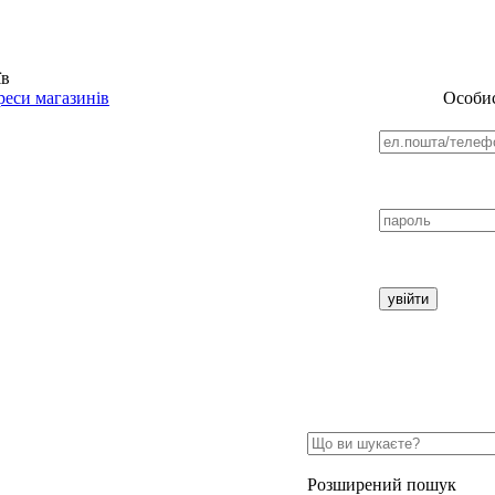
їв
еси магазинів
Особис
Розширений пошук