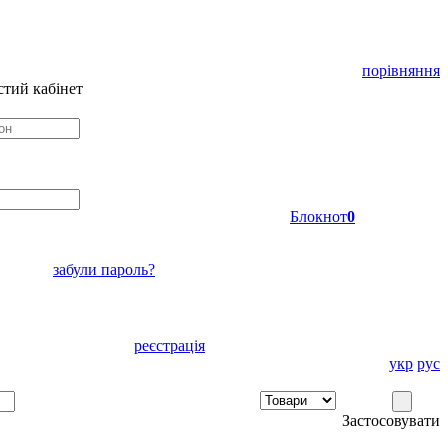
порівняння
тий кабінет
Блокнот
0
забули пароль?
реєстрація
укр
рус
Застосовувати