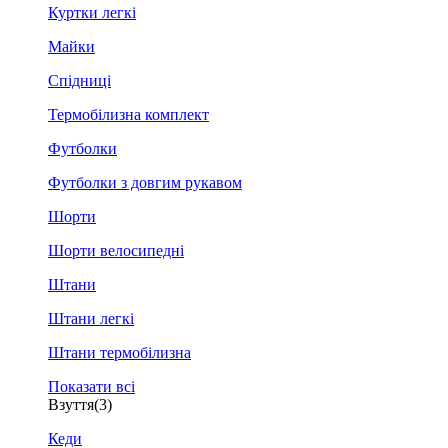
Куртки легкі
Майки
Спідниці
Термобілизна комплект
Футболки
Футболки з довгим рукавом
Шорти
Шорти велосипедні
Штани
Штани легкі
Штани термобілизна
Показати всі
Взуття
(3)
Кеди