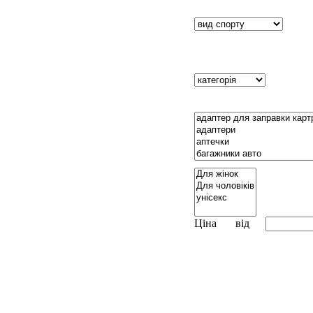
Ціна
від