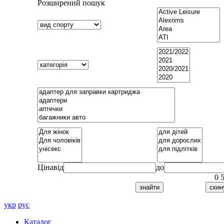
Розширений пошук
Ціна
від
до
0
укр
рус
Каталог