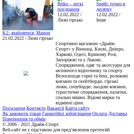
Briko – легкі
Smith: точно в
поєднання
десятку
12.02.2022 /
12.02.2022 /
Лижі гірські
Інше
K2: знайомтеся, Манон
21.02.2022 / Лижі гірські
Спортивні магазини «Драйв-
Спорт» у Вінниці, Києві, Дніпро,
Харкові, Одесі, Кривому Розі,
Запоріжжі та у Львові.
Спорядження, одяг та аксесуари для
активного відпочинку та спорту.
Велосипеди горні та bmx, роликові
ковзани та скейтборди, гірські
лижи, сноуборди, льодові ковзани,
туристичне спорядження, палатки,
спальні мішки. Відомі марки та
відмінні ціни.
Посилання
Контакти
Вакансії
Карта сайту
Як замовити товар
Гарантійні зобов'язання
Оплата
Доставка
Повернення та обмін
© 2006 - 2021 Драйв-Спорт.
Веб-сайт не є підставою для пред’явлення претензій