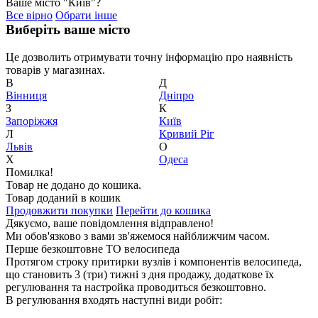
Ваше місто "Київ"?
Все вірно
Обрати інше
Виберіть ваше місто
Це дозволить отримувати точну інформацію про наявність
товарів у магазинах.
В
Д
Вiнниця
Дніпро
З
К
Запоріжжя
Київ
Л
Кривий Ріг
Львів
О
Х
Одеса
Помилка!
Товар не додано до кошика.
Товар доданий в кошик
Продовжити покупки
Перейти до кошика
Дякуємо, ваше повідомлення відправлено!
Ми обов'язково з вами зв'яжемося найближчим часом.
Перше безкоштовне ТО велосипеда
Протягом строку притирки вузлів і компонентів велосипеда,
що становить 3 (три) тижні з дня продажу, додаткове їх
регулювання та настройка проводиться безкоштовно.
В регулювання входять наступні види робіт: