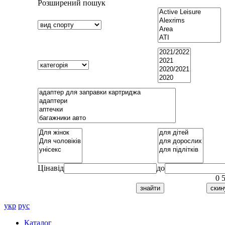
Розширений пошук
Ціна
від
до
0
укр
рус
Каталог