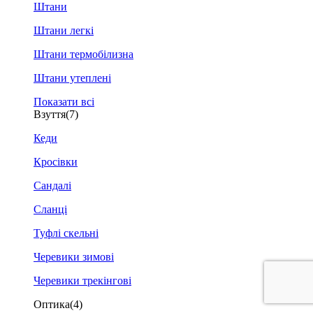
Штани
Штани легкі
Штани термобілизна
Штани утеплені
Показати всі
Взуття
(7)
Кеди
Кросівки
Сандалі
Сланці
Туфлі скельні
Черевики зимові
Черевики трекінгові
Оптика
(4)