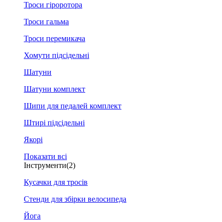
Троси гіроротора
Троси гальма
Троси перемикача
Хомути підсідельні
Шатуни
Шатуни комплект
Шипи для педалей комплект
Штирі підсідельні
Якорі
Показати всі
Інструменти
(2)
Кусачки для тросів
Стенди для збірки велосипеда
Йога