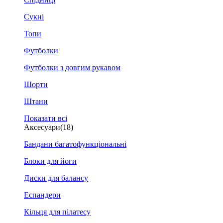
Сукні
Топи
Футболки
Футболки з довгим рукавом
Шорти
Штани
Показати всі
Аксесуари
(18)
Бандани багатофункціональні
Блоки для йоги
Диски для балансу
Еспандери
Кільця для пілатесу