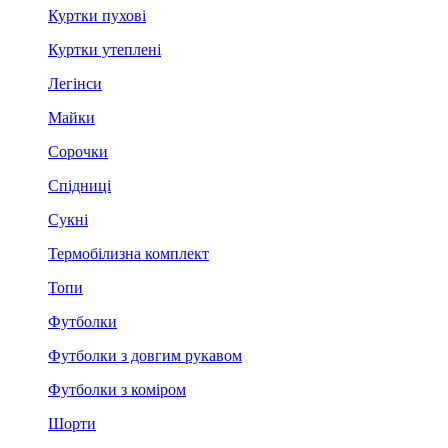
Куртки пухові
Куртки утеплені
Легінси
Майки
Сорочки
Спідниці
Сукні
Термобілизна комплект
Топи
Футболки
Футболки з довгим рукавом
Футболки з коміром
Шорти