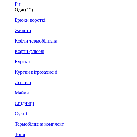
Біг
Одяг
(15)
Брюки короткі
Жилети
Кофти термобілизна
Кофти флісові
Куртки
Куртки вітрозахисні
Легінси
Майки
Спідниці
Сукні
Термобілизна комплект
Топи