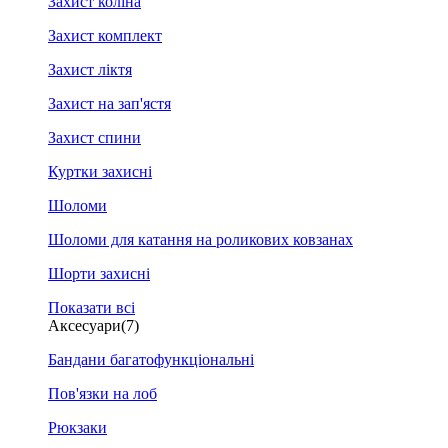
Захист коліна
Захист комплект
Захист ліктя
Захист на зап'ястя
Захист спини
Куртки захисні
Шоломи
Шоломи для катання на роликових ковзанах
Шорти захисні
Показати всі
Аксесуари
(7)
Бандани багатофункціональні
Пов'язки на лоб
Рюкзаки