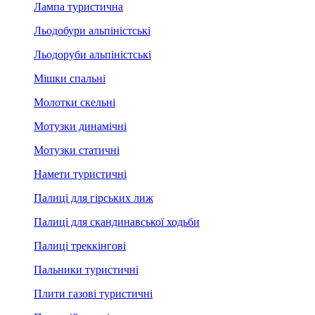
Лампа туристична
Льодобури альпіністські
Льодоруби альпіністські
Мішки спальні
Молотки скельні
Мотузки динамічні
Мотузки статичні
Намети туристичні
Палиці для гірських лиж
Палиці для скандинавської ходьби
Палиці треккінгові
Пальники туристичні
Плити газові туристичні