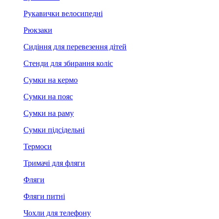
Рукавички велосипедні
Рюкзаки
Сидіння для перевезення дітей
Стенди для збирання коліс
Сумки на кермо
Сумки на пояс
Сумки на раму
Сумки підсідельні
Термоси
Тримачі для фляги
Фляги
Фляги питні
Чохли для телефону