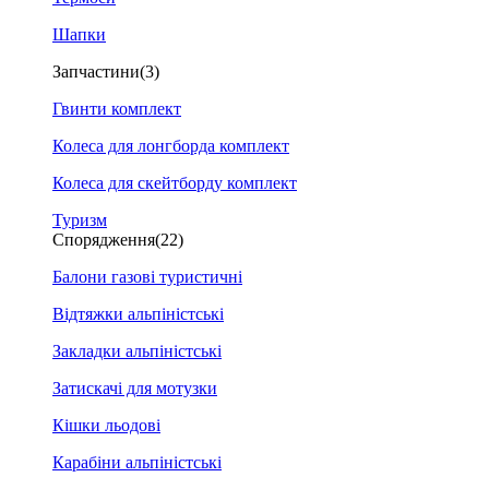
Шапки
Запчастини
(3)
Гвинти комплект
Колеса для лонгборда комплект
Колеса для скейтборду комплект
Туризм
Спорядження
(22)
Балони газові туристичні
Відтяжки альпіністські
Закладки альпіністські
Затискачі для мотузки
Кішки льодові
Карабіни альпіністські