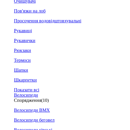
Очищувачі
Пов'язки на лоб
Просочення водовідштовхувальні
Рукавиці
Рукавички
Рюкзаки
Термоси
Шапки
Шкарпетки
Показати всі
Велосипеди
Спорядження
(10)
Велосипеди BMX
Велосипеди беговел
Велосипеди гірські