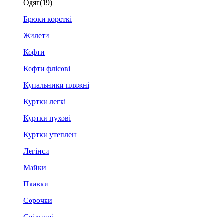
Одяг
(19)
Брюки короткі
Жилети
Кофти
Кофти флісові
Купальники пляжні
Куртки легкі
Куртки пухові
Куртки утеплені
Легінси
Майки
Плавки
Сорочки
Спідниці