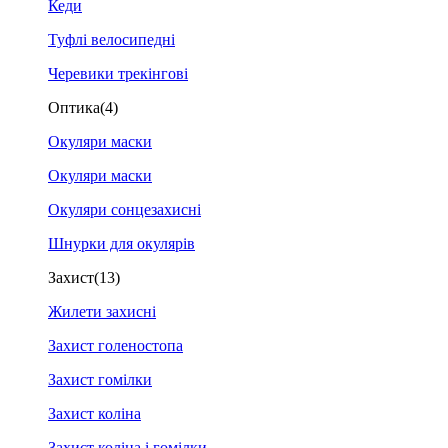
Кеди
Туфлі велосипедні
Черевики трекінгові
Оптика
(4)
Окуляри маски
Окуляри маски
Окуляри сонцезахисні
Шнурки для окулярів
Захист
(13)
Жилети захисні
Захист голеностопа
Захист гомілки
Захист коліна
Захист коліна і гомілки