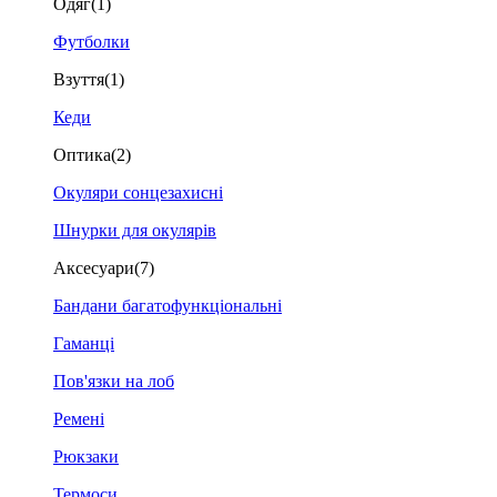
Одяг
(1)
Футболки
Взуття
(1)
Кеди
Оптика
(2)
Окуляри сонцезахисні
Шнурки для окулярів
Аксесуари
(7)
Бандани багатофункціональні
Гаманці
Пов'язки на лоб
Ремені
Рюкзаки
Термоси